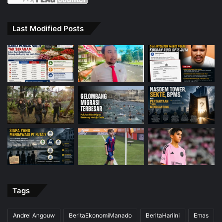
Last Modified Posts
Tags
Andrei Angouw
BeritaEkonomiManado
BeritaHariIni
Emas