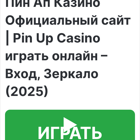
Пин Ап Казино
n
e
Официальный сайт
m
a
i
| Pin Up Casino
l
играть онлайн –
Вход, Зеркало
(2025)
▶️
ИГРАТЬ