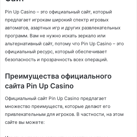
Pin Up Casino – это официальный сайт, который
предлагает игрокам широкий спектр игровых
автоматов, азартных игр и других развлекательных
программ. Вам не нужно искать зеркало или
альтернативный сайт, потому что Pin Up Casino – это
официальный ресурс, который обеспечивает
безопасность и прозрачность всех операций.
Преимущества официального
сайта Pin Up Casino
Официальный сайт Pin Up Casino предлагает
множество преимуществ, которые делают его
привлекательным для игроков. В частности, на этом
сайте вы можете: