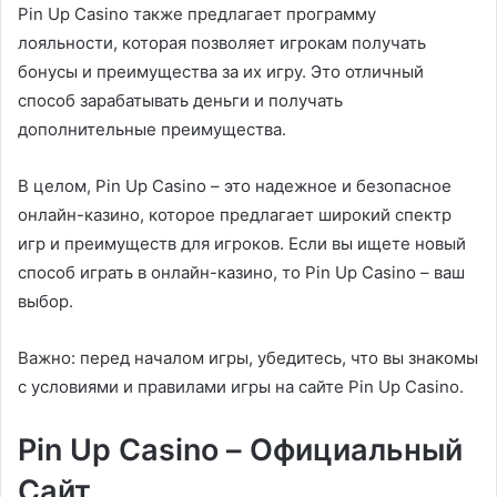
Pin Up Casino также предлагает программу
лояльности, которая позволяет игрокам получать
бонусы и преимущества за их игру. Это отличный
способ зарабатывать деньги и получать
дополнительные преимущества.
В целом, Pin Up Casino – это надежное и безопасное
онлайн-казино, которое предлагает широкий спектр
игр и преимуществ для игроков. Если вы ищете новый
способ играть в онлайн-казино, то Pin Up Casino – ваш
выбор.
Важно: перед началом игры, убедитесь, что вы знакомы
с условиями и правилами игры на сайте Pin Up Casino.
Pin Up Casino – Официальный
Сайт