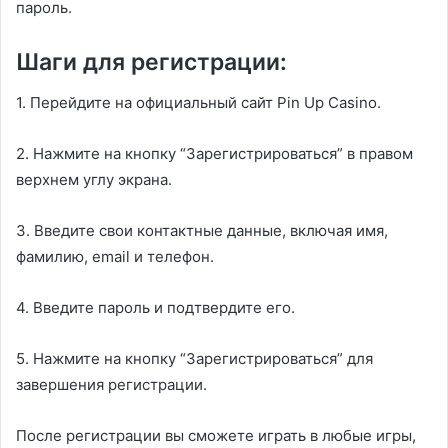
пароль.
Шаги для регистрации:
1. Перейдите на официальный сайт Pin Up Casino.
2. Нажмите на кнопку “Зарегистрироваться” в правом
верхнем углу экрана.
3. Введите свои контактные данные, включая имя,
фамилию, email и телефон.
4. Введите пароль и подтвердите его.
5. Нажмите на кнопку “Зарегистрироваться” для
завершения регистрации.
После регистрации вы сможете играть в любые игры,