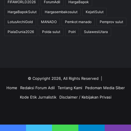
FIFAWORLD2026
ForumAdil
HargaBapok
HargaBapokSulut
Hargasembakosulut
KejatiSulut
LotusArchiGold
MANADO
Pemkot manado
Pemprov sulut
PialaDunia2026
Polda sulut
Polri
SulawesiUtara
© Copyright 2026, All Rights Reserved |
Home
Redaksi Forum Adil
Tentang Kami
Pedoman Media Siber
Kode Etik Jurnalistik
Disclaimer / Kebijakan Privasi
Facebook
Twitter
YouTube
Instagram