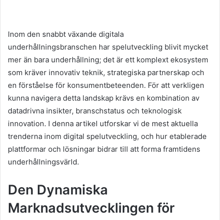
n
d
a
Inom den snabbt växande digitala
n
underhållningsbranschen har spelutveckling blivit mycket
e
mer än bara underhållning; det är ett komplext ekosystem
m
som kräver innovativ teknik, strategiska partnerskap och
a
en förståelse för konsumentbeteenden. För att verkligen
i
kunna navigera detta landskap krävs en kombination av
l
datadrivna insikter, branschstatus och teknologisk
innovation. I denna artikel utforskar vi de mest aktuella
trenderna inom digital spelutveckling, och hur etablerade
plattformar och lösningar bidrar till att forma framtidens
underhållningsvärld.
Den Dynamiska
Marknadsutvecklingen för