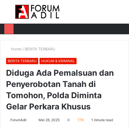
Menu
Log
Switch
M
In
skin
u
Home
/
BERITA TERBARU
BERITA TERBARU
HUKUM & KRIMINAL
Diduga Ada Pemalsuan dan
Penyerobotan Tanah di
Tomohon, Polda Diminta
Gelar Perkara Khusus
Send
ForumAdil
Mei 26, 2025
0
779
1 minute read
an