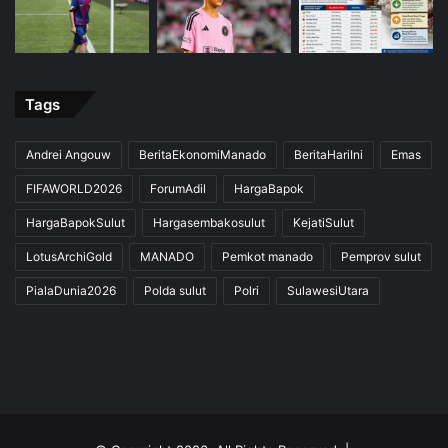
Tags
Andrei Angouw
BeritaEkonomiManado
BeritaHariIni
Emas
FIFAWORLD2026
ForumAdil
HargaBapok
HargaBapokSulut
Hargasembakosulut
KejatiSulut
LotusArchiGold
MANADO
Pemkot manado
Pemprov sulut
PialaDunia2026
Polda sulut
Polri
SulawesiUtara