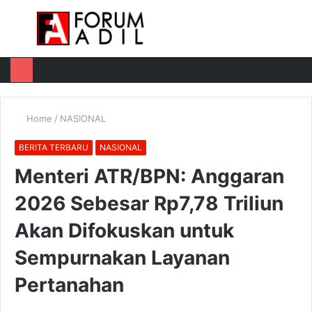
Menu
Log
Switch
M
In
skin
u
Home
/
NASIONAL
BERITA TERBARU
NASIONAL
Menteri ATR/BPN: Anggaran
2026 Sebesar Rp7,78 Triliun
Akan Difokuskan untuk
Sempurnakan Layanan
Pertanahan