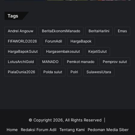
Tags
Andrei Angouw
BeritaEkonomiManado
BeritaHariIni
Emas
FIFAWORLD2026
ForumAdil
HargaBapok
HargaBapokSulut
Hargasembakosulut
KejatiSulut
LotusArchiGold
MANADO
Pemkot manado
Pemprov sulut
PialaDunia2026
Polda sulut
Polri
SulawesiUtara
© Copyright 2026, All Rights Reserved |
Home
Redaksi Forum Adil
Tentang Kami
Pedoman Media Siber