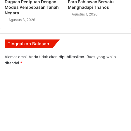
Dugaan Penipuan Dengan
Para Pahlawan Bersatu
Modus Pembebasan Tanah
Menghadapi Thanos
Negara
Agustus 1, 2026
Agustus 3, 2026
Tinggalkan Balasan
Alamat email Anda tidak akan dipublikasikan.
Ruas yang wajib
ditandai
*
K
o
m
e
n
t
a