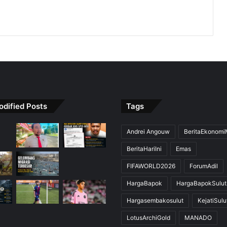
odified Posts
Tags
Andrei Angouw
BeritaEkonom
BeritaHariIni
Emas
FIFAWORLD2026
ForumAdil
HargaBapok
HargaBapokSulut
Hargasembakosulut
KejatiSulu
LotusArchiGold
MANADO