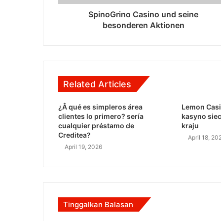
SpinoGrino Casino und seine
besonderen Aktionen
Related Articles
¿Â qué es simpleros área
Lemon Casi
clientes lo primero? serí­a
kasyno sie
cualquier préstamo de
kraju
Creditea?
April 18, 20
April 19, 2026
Tinggalkan Balasan