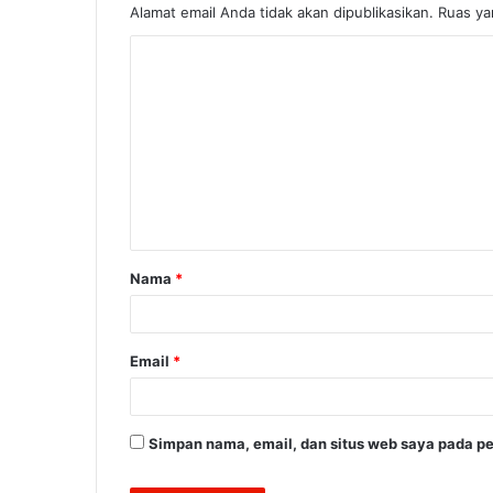
Alamat email Anda tidak akan dipublikasikan.
Ruas ya
K
o
m
e
n
t
a
Nama
*
r
*
Email
*
Simpan nama, email, dan situs web saya pada pe