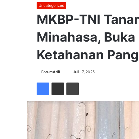
Uncategorized
MKBP-TNI Tanam
Minahasa, Buka 
Ketahanan Pan
Send
ForumAdil
Juli 17, 2025
an
Facebook
Share via Email
Cetak
email