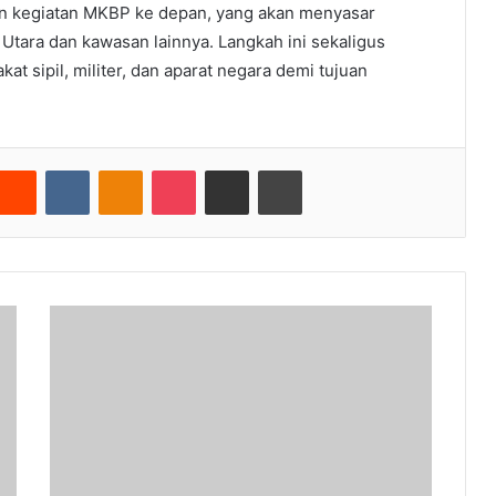
an kegiatan MKBP ke depan, yang akan menyasar
 Utara dan kawasan lainnya. Langkah ini sekaligus
t sipil, militer, dan aparat negara demi tujuan
nterest
Reddit
VKontakte
Odnoklassniki
Pocket
Share via Email
Cetak