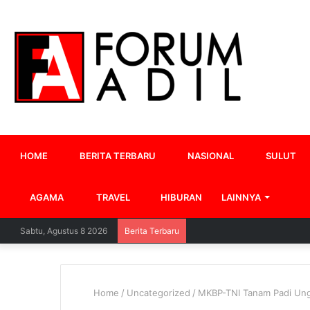
HOME
BERITA TERBARU
NASIONAL
SULUT
AGAMA
TRAVEL
HIBURAN
LAINNYA
Sabtu, Agustus 8 2026
Berita Terbaru
Home
/
Uncategorized
/
MKBP-TNI Tanam Padi Ung