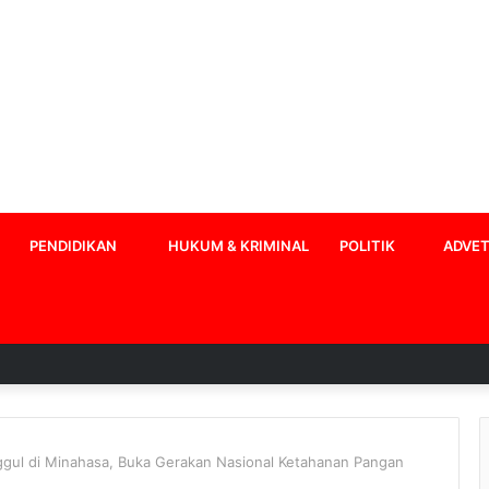
PENDIDIKAN
HUKUM & KRIMINAL
POLITIK
ADVET
gul di Minahasa, Buka Gerakan Nasional Ketahanan Pangan