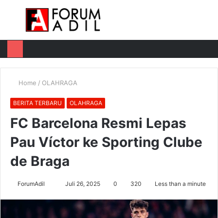
Menu
Log
Switch
M
In
skin
u
Home
/
OLAHRAGA
BERITA TERBARU
OLAHRAGA
FC Barcelona Resmi Lepas
Pau Víctor ke Sporting Clube
de Braga
Send
ForumAdil
Juli 26, 2025
0
320
Less than a minute
an
email