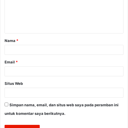
e
n
t
a
Nama
*
r
*
Email
*
Situs Web
Simpan nama, email, dan situs web saya pada peramban ini
untuk komentar saya berikutnya.