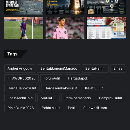
Tags
Andrei Angouw
BeritaEkonomiManado
BeritaHariIni
Emas
FIFAWORLD2026
ForumAdil
HargaBapok
HargaBapokSulut
Hargasembakosulut
KejatiSulut
LotusArchiGold
MANADO
Pemkot manado
Pemprov sulut
PialaDunia2026
Polda sulut
Polri
SulawesiUtara