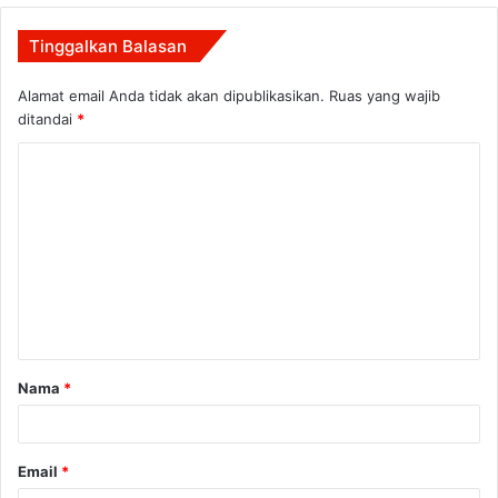
Tinggalkan Balasan
Alamat email Anda tidak akan dipublikasikan.
Ruas yang wajib
ditandai
*
K
o
m
e
n
t
a
Nama
*
r
*
Email
*