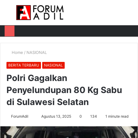
Menu
Log
Switch
M
In
skin
u
Home
/
NASIONAL
BERITA TERBARU
NASIONAL
Polri Gagalkan
Penyelundupan 80 Kg Sabu
di Sulawesi Selatan
Send
ForumAdil
Agustus 13, 2025
0
134
1 minute read
an
email