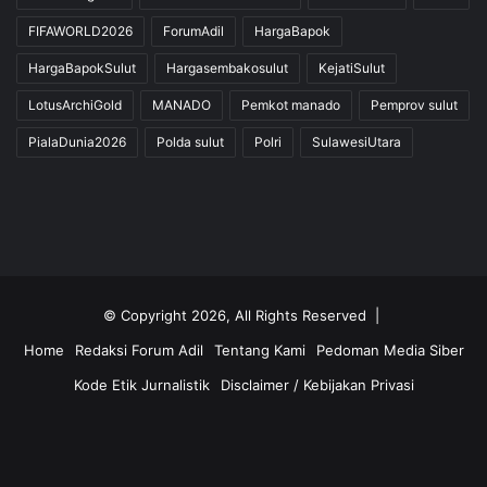
FIFAWORLD2026
ForumAdil
HargaBapok
HargaBapokSulut
Hargasembakosulut
KejatiSulut
LotusArchiGold
MANADO
Pemkot manado
Pemprov sulut
PialaDunia2026
Polda sulut
Polri
SulawesiUtara
© Copyright 2026, All Rights Reserved |
Home
Redaksi Forum Adil
Tentang Kami
Pedoman Media Siber
Kode Etik Jurnalistik
Disclaimer / Kebijakan Privasi
Facebook
Twitter
YouTube
Instagram