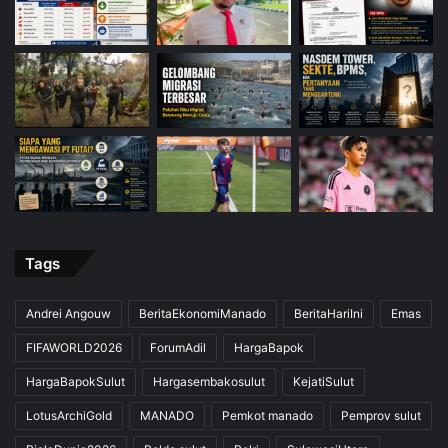
Tags
Andrei Angouw
BeritaEkonomiManado
BeritaHariIni
Emas
FIFAWORLD2026
ForumAdil
HargaBapok
HargaBapokSulut
Hargasembakosulut
KejatiSulut
LotusArchiGold
MANADO
Pemkot manado
Pemprov sulut