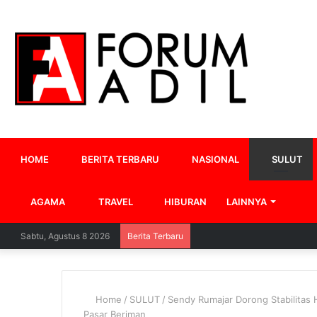
HOME
BERITA TERBARU
NASIONAL
SULUT
AGAMA
TRAVEL
HIBURAN
LAINNYA
Sabtu, Agustus 8 2026
Berita Terbaru
Home
/
SULUT
/
Sendy Rumajar Dorong Stabilitas 
Pasar Beriman