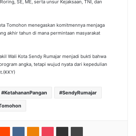
oring, SE, ME, serta unsur Kejaksaan, TNI, dan
h Kota Tomohon menegaskan komitmennya menjaga
ang akhir tahun di mana permintaan masyarakat
akil Wali Kota Sendy Rumajar menjadi bukti bahwa
program angka, tetapi wujud nyata dari kepedulian
t.(KKY)
KetahananPangan
SendyRumajar
Tomohon
nterest
Reddit
VKontakte
Odnoklassniki
Pocket
Share via Email
Cetak