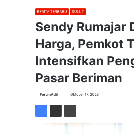
BERITA TERBARU
SULUT
Sendy Rumajar D
Harga, Pemkot 
Intensifkan Peng
Pasar Beriman
Send
ForumAdil
Oktober 17, 2025
an
Facebook
Share via Email
Cetak
email