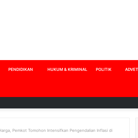
PENDIDIKAN
HUKUM & KRIMINAL
POLITIK
ADVET
Harga, Pemkot Tomohon Intensifkan Pengendalian Inflasi di