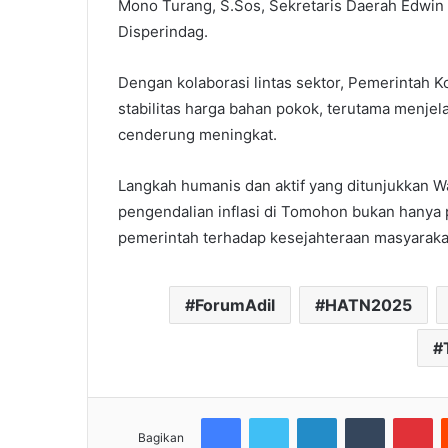
Mono Turang, S.Sos, Sekretaris Daerah Edwin R
Disperindag.
Dengan kolaborasi lintas sektor, Pemerinta
stabilitas harga bahan pokok, terutama menjel
cenderung meningkat.
Langkah humanis dan aktif yang ditunjukkan W
pengendalian inflasi di Tomohon bukan hanya 
pemerintah terhadap kesejahteraan masyaraka
ForumAdil
HATN2025
Facebook
Twitter
LinkedIn
Tumblr
Pi
Bagikan