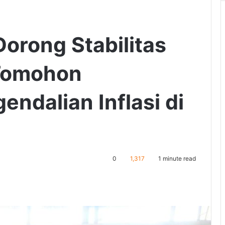
orong Stabilitas
Tomohon
endalian Inflasi di
0
1,317
1 minute read