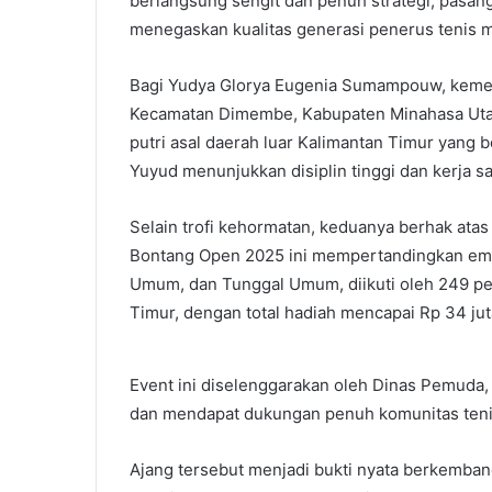
berlangsung sengit dan penuh strategi, pasan
menegaskan kualitas generasi penerus tenis 
Bagi Yudya Glorya Eugenia Sumampouw, kemena
Kecamatan Dimembe, Kabupaten Minahasa Utara
putri asal daerah luar Kalimantan Timur yang b
Yuyud menunjukkan disiplin tinggi dan kerja 
Selain trofi kehormatan, keduanya berhak ata
Bontang Open 2025 ini mempertandingkan emp
Umum, dan Tunggal Umum, diikuti oleh 249 pes
Timur, dengan total hadiah mencapai Rp 34 jut
Event ini diselenggarakan oleh Dinas Pemuda,
dan mendapat dukungan penuh komunitas teni
Ajang tersebut menjadi bukti nyata berkemban