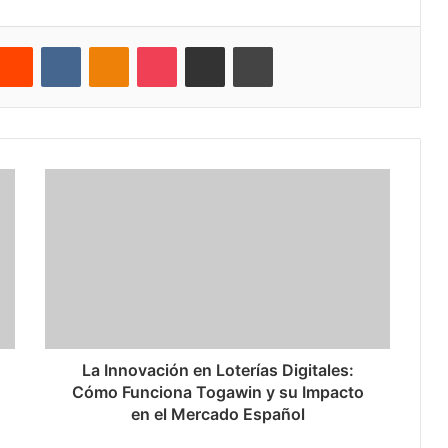
nterest
Reddit
VKontakte
Odnoklassniki
Pocket
Share via Email
Cetak
La Innovación en Loterías Digitales:
Cómo Funciona Togawin y su Impacto
en el Mercado Español