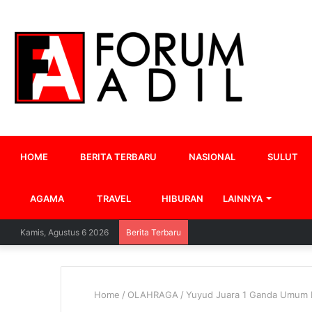
HOME
BERITA TERBARU
NASIONAL
SULUT
AGAMA
TRAVEL
HIBURAN
LAINNYA
Kamis, Agustus 6 2026
Berita Terbaru
Home
/
OLAHRAGA
/
Yuyud Juara 1 Ganda Umum B