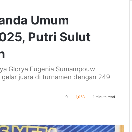
Ganda Umum
25, Putri Sulut
n
dya Glorya Eugenia Sumampouw
t gelar juara di turnamen dengan 249
0
1,053
1 minute read