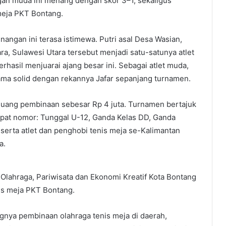
gan muda ini menang dengan skor 3–1, sekaligus
meja PKT Bontang.
ngan ini terasa istimewa. Putri asal Desa Wasian,
, Sulawesi Utara tersebut menjadi satu-satunya atlet
erhasil menjuarai ajang besar ini. Sebagai atlet muda,
sama solid dengan rekannya Jafar sepanjang turnamen.
s uang pembinaan sebesar Rp 4 juta. Turnamen bertajuk
at nomor: Tunggal U-12, Ganda Kelas DD, Ganda
erta atlet dan penghobi tenis meja se-Kalimantan
a.
 Olahraga, Pariwisata dan Ekonomi Kreatif Kota Bontang
s meja PKT Bontang.
gnya pembinaan olahraga tenis meja di daerah,