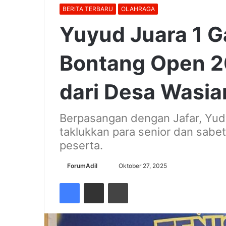
BERITA TERBARU
OLAHRAGA
Yuyud Juara 1 
Bontang Open 20
dari Desa Wasia
Berpasangan dengan Jafar, Yu
taklukkan para senior dan sabe
peserta.
Send
ForumAdil
Oktober 27, 2025
an
Facebook
Share via Email
Cetak
email