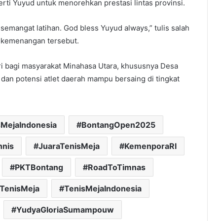
rti Yuyud untuk menorehkan prestasi lintas provinsi.
semangat latihan. God bless Yuyud always,” tulis salah
i kemenangan tersebut.
i bagi masyarakat Minahasa Utara, khususnya Desa
an potensi atlet daerah mampu bersaing di tingkat
sMejaIndonesia
BontangOpen2025
nnis
JuaraTenisMeja
KemenporaRI
PKTBontang
RoadToTimnas
TenisMeja
TenisMejaIndonesia
YudyaGloriaSumampouw