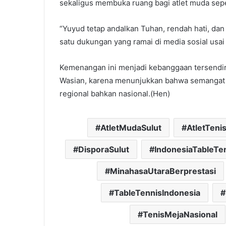
sekaligus membuka ruang bagi atlet muda sepe
“Yuyud tetap andalkan Tuhan, rendah hati, dan 
satu dukungan yang ramai di media sosial usa
Kemenangan ini menjadi kebanggaan tersendir
Wasian, karena menunjukkan bahwa semangat d
regional bahkan nasional.(Hen)
AtletMudaSulut
AtletTeni
DisporaSulut
IndonesiaTableTe
MinahasaUtaraBerprestasi
TableTennisIndonesia
TenisMejaNasional