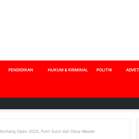
PENDIDIKAN
HUKUM & KRIMINAL
POLITIK
ADVET
ontang Open 2025, Putri Sulut dari Desa Wasian