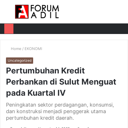
Menu
Log
Switch
M
In
skin
u
Home
/
EKONOMI
Uncategorized
Pertumbuhan Kredit
Perbankan di Sulut Menguat
pada Kuartal IV
Peningkatan sektor perdagangan, konsumsi,
dan konstruksi menjadi penggerak utama
pertumbuhan kredit daerah.