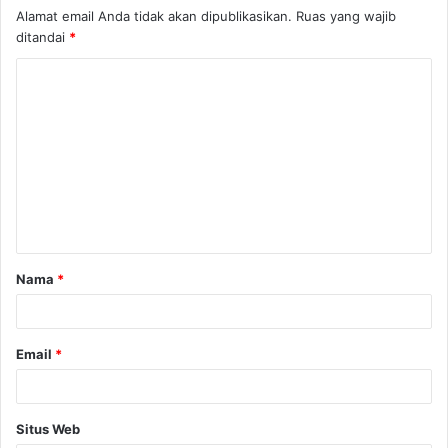
Alamat email Anda tidak akan dipublikasikan.
Ruas yang wajib
ditandai
*
K
o
m
e
n
t
a
Nama
*
r
*
Email
*
Situs Web