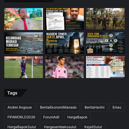
Tags
Andrei Angouw
BeritaEkonomiManado
BeritaHariIni
Emas
FIFAWORLD2026
ForumAdil
HargaBapok
HargaBapokSulut
Hargasembakosulut
KejatiSulut