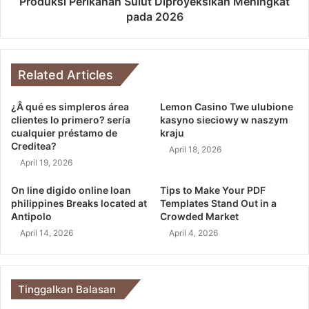
Produksi Perikanan Sulut Diproyeksikan Meningkat
pada 2026
Related Articles
¿Â qué es simpleros área
Lemon Casino Twe ulubione
clientes lo primero? serí­a
kasyno sieciowy w naszym
cualquier préstamo de
kraju
Creditea?
April 18, 2026
April 19, 2026
On line digido online loan
Tips to Make Your PDF
philippines Breaks located at
Templates Stand Out in a
Antipolo
Crowded Market
April 14, 2026
April 4, 2026
Tinggalkan Balasan