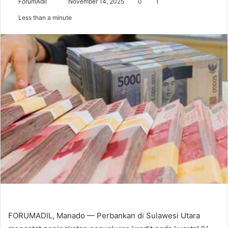
Send
ForumAdil
November 14, 2025
0
1
an
Less than a minute
email
FORUMADIL, Manado — Perbankan di Sulawesi Utara