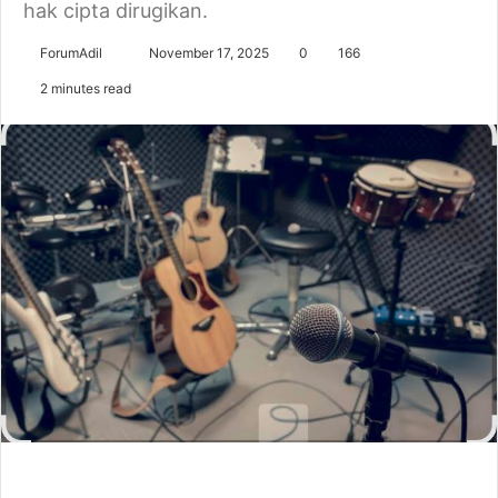
hak cipta dirugikan.
Send
ForumAdil
November 17, 2025
0
166
an
2 minutes read
email