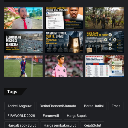
Tags
Andrei Angouw
BeritaEkonomiManado
BeritaHariIni
Emas
FIFAWORLD2026
ForumAdil
HargaBapok
HargaBapokSulut
Hargasembakosulut
KejatiSulut