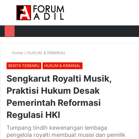
Menu
Log
Switch
M
In
skin
u
Home
/
HUKUM & KRIMINAL
BERITA TERBARU
HUKUM & KRIMINAL
Sengkarut Royalti Musik,
Praktisi Hukum Desak
Pemerintah Reformasi
Regulasi HKI
Tumpang tindih kewenangan lembaga
pengelola royalti membuat musisi dan pemilik