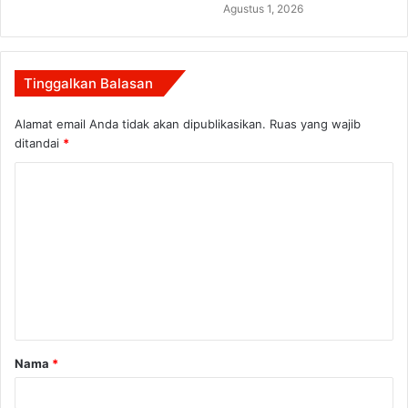
Agustus 1, 2026
Tinggalkan Balasan
Alamat email Anda tidak akan dipublikasikan.
Ruas yang wajib
ditandai
*
K
o
m
e
n
t
a
Nama
*
r
*