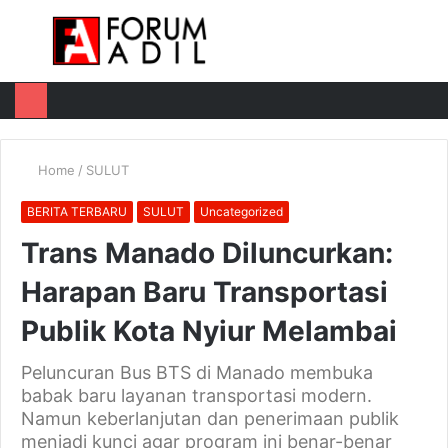
Menu
Log
Switch
M
In
skin
u
Home
/
SULUT
BERITA TERBARU
SULUT
Uncategorized
Trans Manado Diluncurkan:
Harapan Baru Transportasi
Publik Kota Nyiur Melambai
Peluncuran Bus BTS di Manado membuka
babak baru layanan transportasi modern.
Namun keberlanjutan dan penerimaan publik
menjadi kunci agar program ini benar-benar