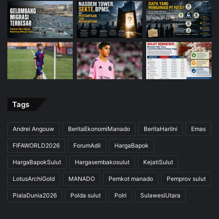
Tags
Andrei Angouw
BeritaEkonomiManado
BeritaHariIni
Emas
FIFAWORLD2026
ForumAdil
HargaBapok
HargaBapokSulut
Hargasembakosulut
KejatiSulut
LotusArchiGold
MANADO
Pemkot manado
Pemprov sulut
PialaDunia2026
Polda sulut
Polri
SulawesiUtara