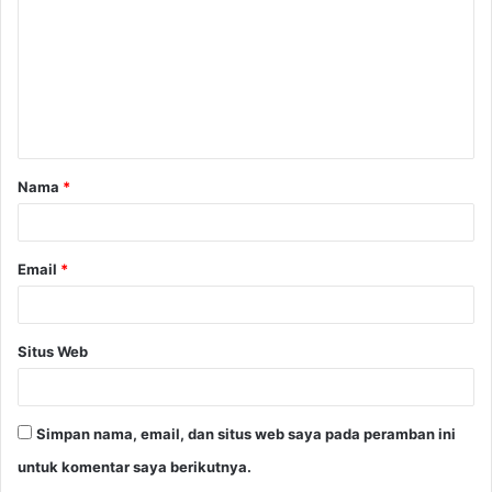
m
e
n
t
a
Nama
*
r
*
Email
*
Situs Web
Simpan nama, email, dan situs web saya pada peramban ini
untuk komentar saya berikutnya.