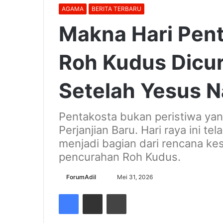
AGAMA
BERITA TERBARU
Makna Hari Pen
Roh Kudus Dicur
Setelah Yesus N
Pentakosta bukan peristiwa yan
Perjanjian Baru. Hari raya ini t
menjadi bagian dari rencana kes
pencurahan Roh Kudus.
Send
ForumAdil
Mei 31, 2026
an
Facebook
Share via Email
Cetak
email