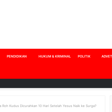
PENDIDIKAN
HUKUM & KRIMINAL
POLITIK
ADVET
 Roh Kudus Dicurahkan 10 Hari Setelah Yesus Naik ke Surga?