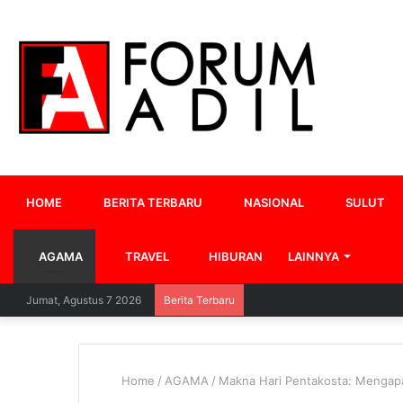
HOME
BERITA TERBARU
NASIONAL
SULUT
AGAMA
TRAVEL
HIBURAN
LAINNYA
Jumat, Agustus 7 2026
Berita Terbaru
Home
/
AGAMA
/
Makna Hari Pentakosta: Mengapa