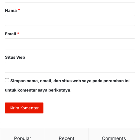
a
Nama
*
r
*
Email
*
Situs Web
Simpan nama, email, dan situs web saya pada peramban ini
untuk komentar saya berikutnya.
Popular
Recent
Comments