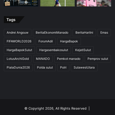
Tags
Andrei Angouw
BeritaEkonomiManado
BeritaHariIni
Emas
FIFAWORLD2026
ForumAdil
HargaBapok
HargaBapokSulut
Hargasembakosulut
KejatiSulut
LotusArchiGold
MANADO
Pemkot manado
Pemprov sulut
PialaDunia2026
Polda sulut
Polri
SulawesiUtara
© Copyright 2026, All Rights Reserved |