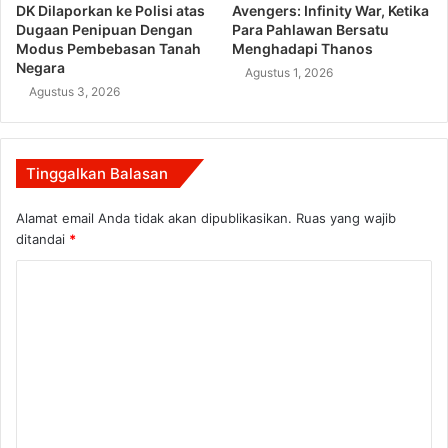
DK Dilaporkan ke Polisi atas
Avengers: Infinity War, Ketika
Dugaan Penipuan Dengan
Para Pahlawan Bersatu
Modus Pembebasan Tanah
Menghadapi Thanos
Negara
Agustus 1, 2026
Agustus 3, 2026
Tinggalkan Balasan
Alamat email Anda tidak akan dipublikasikan.
Ruas yang wajib
ditandai
*
K
o
m
e
n
t