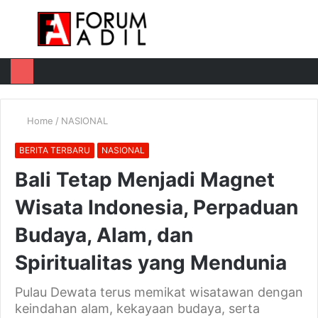
Menu
Log
Switch
M
In
skin
u
Home
/
NASIONAL
BERITA TERBARU
NASIONAL
Bali Tetap Menjadi Magnet
Wisata Indonesia, Perpaduan
Budaya, Alam, dan
Spiritualitas yang Mendunia
Pulau Dewata terus memikat wisatawan dengan
keindahan alam, kekayaan budaya, serta