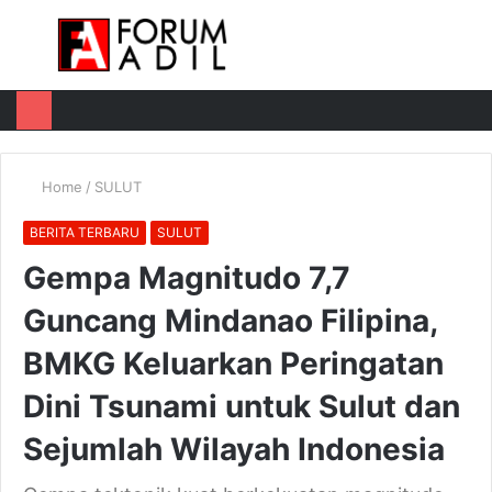
Menu
Log
Switch
M
In
skin
u
Home
/
SULUT
BERITA TERBARU
SULUT
Gempa Magnitudo 7,7
Guncang Mindanao Filipina,
BMKG Keluarkan Peringatan
Dini Tsunami untuk Sulut dan
Sejumlah Wilayah Indonesia