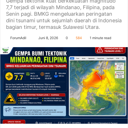
Gempa tektonik kuat berkekuatan magnitudo
7,7 terjadi di wilayah Mindanao, Filipina, pada
Senin pagi. BMKG mengeluarkan peringatan
dini tsunami untuk sejumlah daerah di Indonesia
bagian timur, termasuk Sulawesi Utara.
Send
ForumAdil
Juni 8, 2026
0
584
1 minute read
an
email