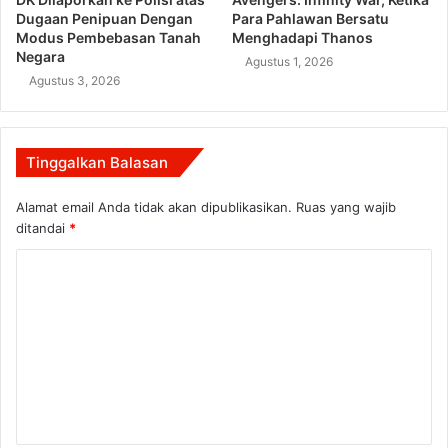
Dugaan Penipuan Dengan
Para Pahlawan Bersatu
Modus Pembebasan Tanah
Menghadapi Thanos
Negara
Agustus 1, 2026
Agustus 3, 2026
Tinggalkan Balasan
Alamat email Anda tidak akan dipublikasikan.
Ruas yang wajib
ditandai
*
K
o
m
e
n
t
a