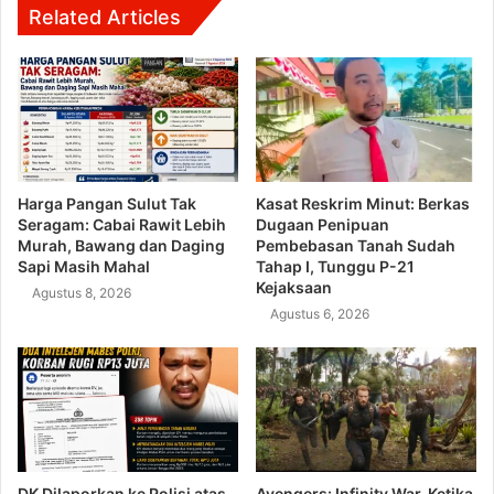
Related Articles
Harga Pangan Sulut Tak
Kasat Reskrim Minut: Berkas
Seragam: Cabai Rawit Lebih
Dugaan Penipuan
Murah, Bawang dan Daging
Pembebasan Tanah Sudah
Sapi Masih Mahal
Tahap I, Tunggu P-21
Kejaksaan
Agustus 8, 2026
Agustus 6, 2026
DK Dilaporkan ke Polisi atas
Avengers: Infinity War, Ketika