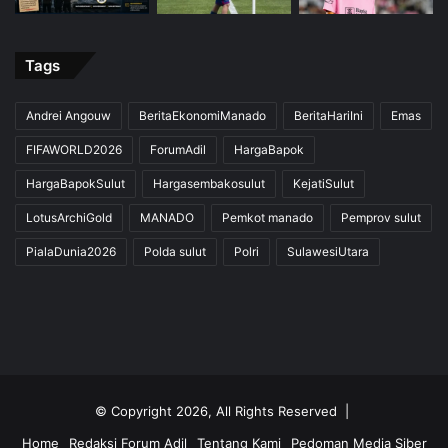
Tags
Andrei Angouw
BeritaEkonomiManado
BeritaHariIni
Emas
FIFAWORLD2026
ForumAdil
HargaBapok
HargaBapokSulut
Hargasembakosulut
KejatiSulut
LotusArchiGold
MANADO
Pemkot manado
Pemprov sulut
PialaDunia2026
Polda sulut
Polri
SulawesiUtara
© Copyright 2026, All Rights Reserved |
Home
Redaksi Forum Adil
Tentang Kami
Pedoman Media Siber