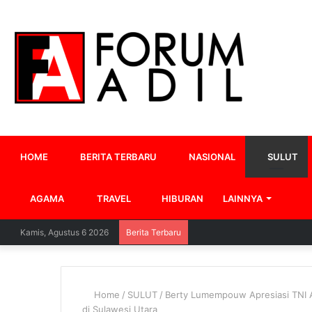
HOME
BERITA TERBARU
NASIONAL
SULUT
AGAMA
TRAVEL
HIBURAN
LAINNYA
Kamis, Agustus 6 2026
Berita Terbaru
Home
/
SULUT
/
Berty Lumempouw Apresiasi TNI 
di Sulawesi Utara