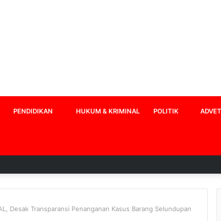
PENDIDIKAN
HUKUM & KRIMINAL
POLITIK
ADVET
AL, Desak Transparansi Penanganan Kasus Barang Selundupan