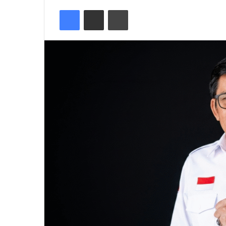
an
Facebook
Share via Email
Cetak
email