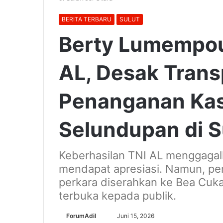
BERITA TERBARU
SULUT
Berty Lumempou
AL, Desak Trans
Penanganan Kas
Selundupan di S
Keberhasilan TNI AL menggagalk
mendapat apresiasi. Namun, p
perkara diserahkan ke Bea Cukai 
terbuka kepada publik.
Send
ForumAdil
Juni 15, 2026