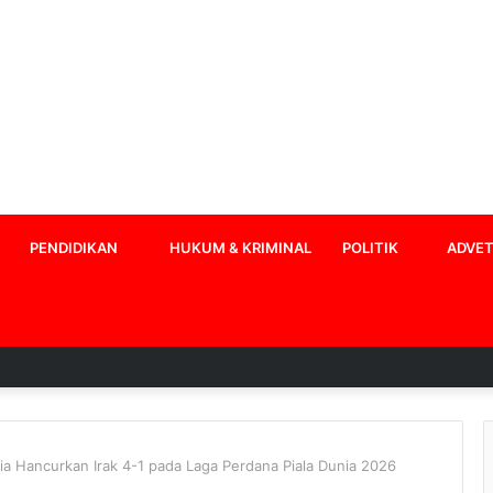
PENDIDIKAN
HUKUM & KRIMINAL
POLITIK
ADVET
 Hancurkan Irak 4-1 pada Laga Perdana Piala Dunia 2026