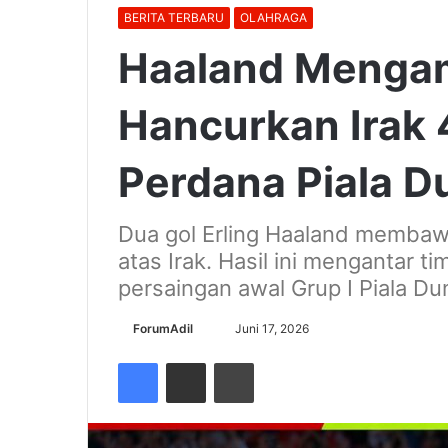
BERITA TERBARU
OLAHRAGA
Haaland Menga
Hancurkan Irak 
Perdana Piala D
Dua gol Erling Haaland memba
atas Irak. Hasil ini mengantar 
persaingan awal Grup I Piala Du
Send
ForumAdil
Juni 17, 2026
an
Facebook
Share via Email
Cetak
email