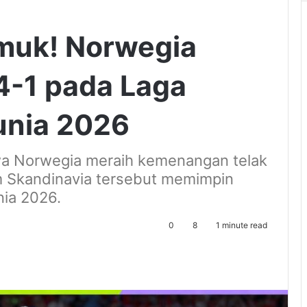
muk! Norwegia
4-1 pada Laga
unia 2026
wa Norwegia meraih kemenangan telak
tim Skandinavia tersebut memimpin
nia 2026.
0
8
1 minute read