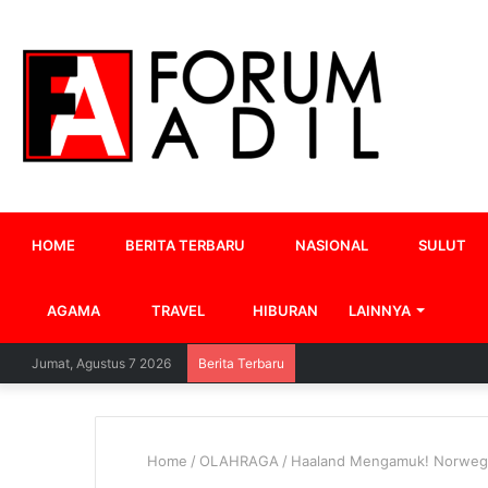
HOME
BERITA TERBARU
NASIONAL
SULUT
AGAMA
TRAVEL
HIBURAN
LAINNYA
Jumat, Agustus 7 2026
Berita Terbaru
Home
/
OLAHRAGA
/
Haaland Mengamuk! Norwegia