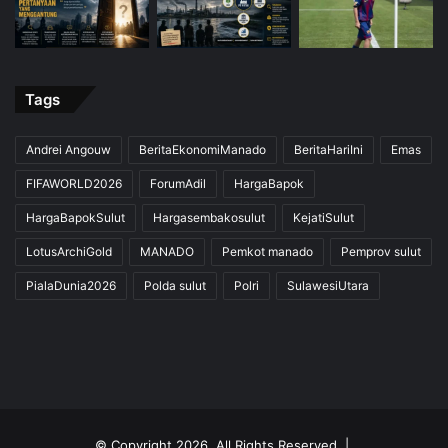
Tags
Andrei Angouw
BeritaEkonomiManado
BeritaHariIni
Emas
FIFAWORLD2026
ForumAdil
HargaBapok
HargaBapokSulut
Hargasembakosulut
KejatiSulut
LotusArchiGold
MANADO
Pemkot manado
Pemprov sulut
PialaDunia2026
Polda sulut
Polri
SulawesiUtara
© Copyright 2026, All Rights Reserved |