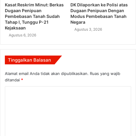
Kasat Reskrim Minut: Berkas
DK Dilaporkan ke Polisi atas
Dugaan Penipuan
Dugaan Penipuan Dengan
Pembebasan Tanah Sudah
Modus Pembebasan Tanah
Tahap I, Tunggu P-21
Negara
Kejaksaan
Agustus 3, 2026
Agustus 6, 2026
Tinggalkan Balasan
Alamat email Anda tidak akan dipublikasikan.
Ruas yang wajib
ditandai
*
K
o
m
e
n