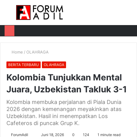
Menu
Log
Switch
M
In
skin
u
Home
/
OLAHRAGA
BERITA TERBARU
OLAHRAGA
Kolombia Tunjukkan Mental
Juara, Uzbekistan Takluk 3-1
Kolombia membuka perjalanan di Piala Dunia
2026 dengan kemenangan meyakinkan atas
Uzbekistan. Hasil ini menempatkan Los
Cafeteros di puncak Grup K.
Send
ForumAdil
Juni 18, 2026
0
124
1 minute read