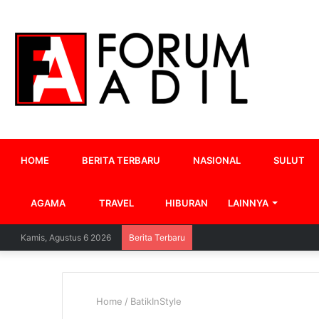
HOME
BERITA TERBARU
NASIONAL
SULUT
AGAMA
TRAVEL
HIBURAN
LAINNYA
Kamis, Agustus 6 2026
Berita Terbaru
Home
/
BatikInStyle