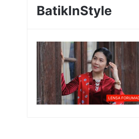
BatikInStyle
LENSA FORUMAD