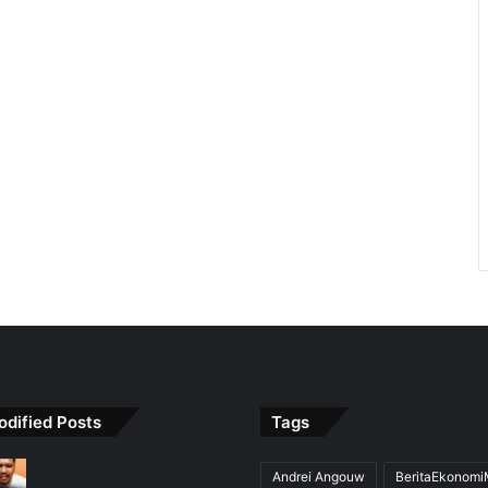
odified Posts
Tags
Andrei Angouw
BeritaEkonom