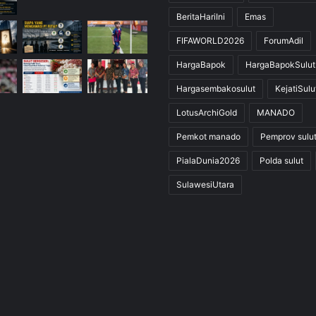
BeritaHariIni
Emas
FIFAWORLD2026
ForumAdil
HargaBapok
HargaBapokSulut
Hargasembakosulut
KejatiSulu
LotusArchiGold
MANADO
Pemkot manado
Pemprov sulu
PialaDunia2026
Polda sulut
SulawesiUtara