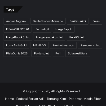
Tags
Andrei Angouw
BeritaEkonomiManado
BeritaHariIni
Emas
FIFAWORLD2026
ForumAdil
HargaBapok
HargaBapokSulut
Hargasembakosulut
KejatiSulut
LotusArchiGold
MANADO
Pemkot manado
Pemprov sulut
PialaDunia2026
Polda sulut
Polri
SulawesiUtara
© Copyright 2026, All Rights Reserved |
Home
Redaksi Forum Adil
Tentang Kami
Pedoman Media Siber