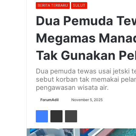
BERITA TERBARU
SULUT
Dua Pemuda Tew
Megamas Manad
Tak Gunakan P
Dua pemuda tewas usai jetski t
sebut korban tak memakai pela
pengawasan wisata air.
Send
ForumAdil
November 5, 2025
an
Facebook
Share via Email
Cetak
email