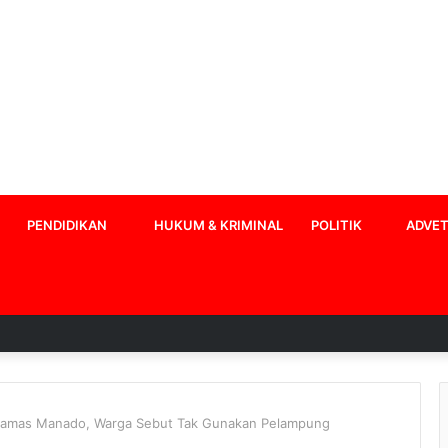
PENDIDIKAN
HUKUM & KRIMINAL
POLITIK
ADVET
gamas Manado, Warga Sebut Tak Gunakan Pelampung