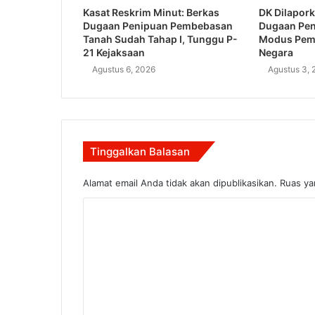
Kasat Reskrim Minut: Berkas
DK Dilapork
Dugaan Penipuan Pembebasan
Dugaan Pe
Tanah Sudah Tahap I, Tunggu P-
Modus Pem
21 Kejaksaan
Negara
Agustus 6, 2026
Agustus 3, 
Tinggalkan Balasan
Alamat email Anda tidak akan dipublikasikan.
Ruas ya
K
o
m
e
n
t