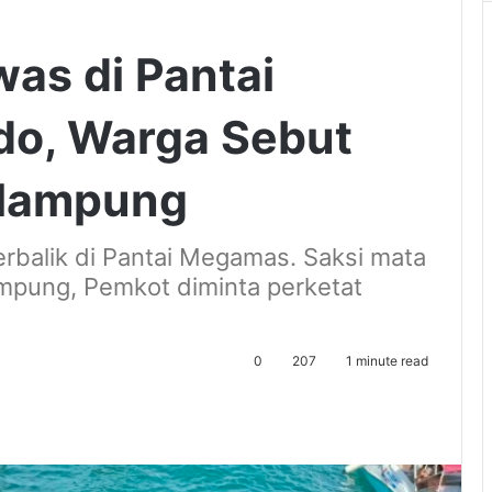
as di Pantai
o, Warga Sebut
elampung
erbalik di Pantai Megamas. Saksi mata
mpung, Pemkot diminta perketat
0
207
1 minute read