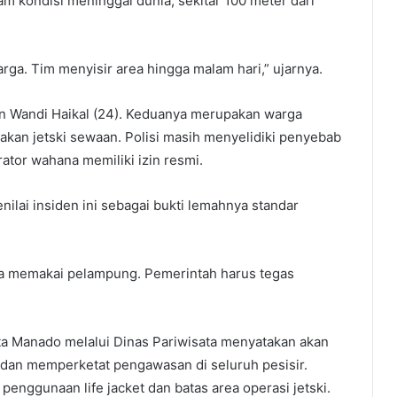
 kondisi meninggal dunia, sekitar 100 meter dari
rga. Tim menyisir area hingga malam hari,” ujarnya.
an Wandi Haikal (24). Keduanya merupakan warga
an jetski sewaan. Polisi masih menyelidiki penyebab
tor wahana memiliki izin resmi.
lai insiden ini sebagai bukti lemahnya standar
na memakai pelampung. Pemerintah harus tegas
ta Manado melalui Dinas Pariwisata menyatakan akan
t dan memperketat pengawasan di seluruh pesisir.
nggunaan life jacket dan batas area operasi jetski.