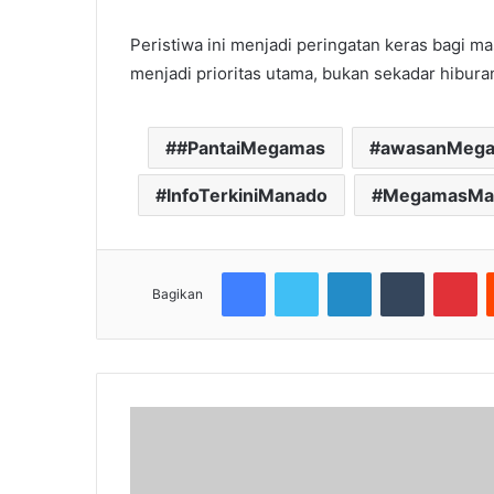
Peristiwa ini menjadi peringatan keras bagi m
menjadi prioritas utama, bukan sekadar hibur
#PantaiMegamas
awasanMeg
InfoTerkiniManado
MegamasMa
Facebook
Twitter
LinkedIn
Tumblr
Pi
Bagikan