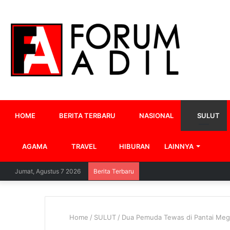
HOME
BERITA TERBARU
NASIONAL
SULUT
AGAMA
TRAVEL
HIBURAN
LAINNYA
Jumat, Agustus 7 2026
Berita Terbaru
Home
/
SULUT
/
Dua Pemuda Tewas di Pantai Me