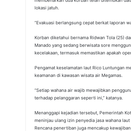
membenarkan dua korban telah ditemukan dalam
lokasi jatuh.
“Evakuasi berlangsung cepat berkat laporan wa
Korban diketahui bernama Ridwan Tola (25) d
Manado yang sedang berwisata sore menggunak
kecelakaan, termasuk memastikan apakah opera
Pengamat keselamatan laut Rico Luntungan meni
keamanan di kawasan wisata air Megamas.
“Setiap wahana air wajib mewajibkan penggu
terhadap pelanggaran seperti ini,” katanya.
Menanggapi kejadian tersebut, Pemerintah Ko
meninjau ulang izin penyedia jasa wahana lau
Rencana penertiban juga mencakup kewajiban pe