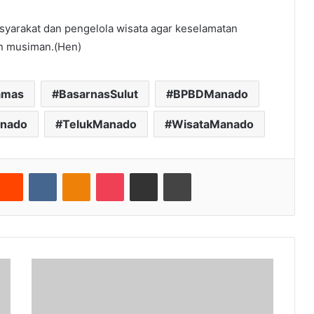
asyarakat dan pengelola wisata agar keselamatan
an musiman.(Hen)
amas
BasarnasSulut
BPBDManado
nado
TelukManado
WisataManado
nterest
Reddit
VKontakte
Odnoklassniki
Pocket
Share via Email
Cetak