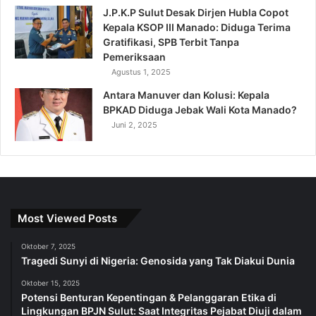
J.P.K.P Sulut Desak Dirjen Hubla Copot
Kepala KSOP III Manado: Diduga Terima
Gratifikasi, SPB Terbit Tanpa
Pemeriksaan
Agustus 1, 2025
Antara Manuver dan Kolusi: Kepala
BPKAD Diduga Jebak Wali Kota Manado?
Juni 2, 2025
Most Viewed Posts
Oktober 7, 2025
Tragedi Sunyi di Nigeria: Genosida yang Tak Diakui Dunia
Oktober 15, 2025
Potensi Benturan Kepentingan & Pelanggaran Etika di
Lingkungan BPJN Sulut: Saat Integritas Pejabat Diuji dalam