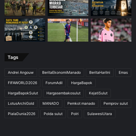
Tags
Andrei Angouw
BeritaEkonomiManado
BeritaHariIni
Emas
FIFAWORLD2026
ForumAdil
HargaBapok
HargaBapokSulut
Hargasembakosulut
KejatiSulut
LotusArchiGold
MANADO
Pemkot manado
Pemprov sulut
PialaDunia2026
Polda sulut
Polri
SulawesiUtara