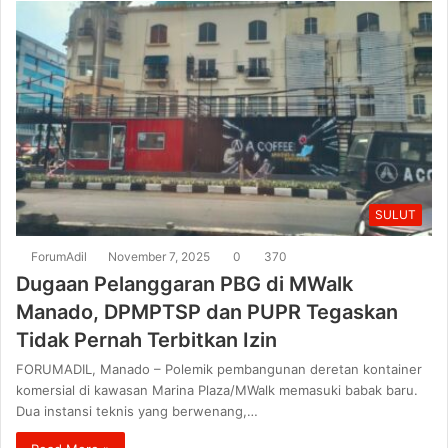
SULUT
ForumAdil
November 7, 2025
0
370
Dugaan Pelanggaran PBG di MWalk
Manado, DPMPTSP dan PUPR Tegaskan
Tidak Pernah Terbitkan Izin
FORUMADIL, Manado – Polemik pembangunan deretan kontainer
komersial di kawasan Marina Plaza/MWalk memasuki babak baru.
Dua instansi teknis yang berwenang,…