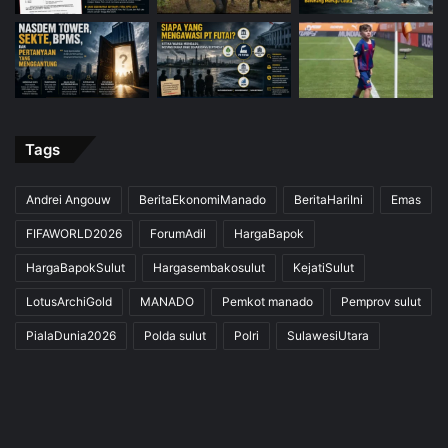
Tags
Andrei Angouw
BeritaEkonomiManado
BeritaHariIni
Emas
FIFAWORLD2026
ForumAdil
HargaBapok
HargaBapokSulut
Hargasembakosulut
KejatiSulut
LotusArchiGold
MANADO
Pemkot manado
Pemprov sulut
PialaDunia2026
Polda sulut
Polri
SulawesiUtara