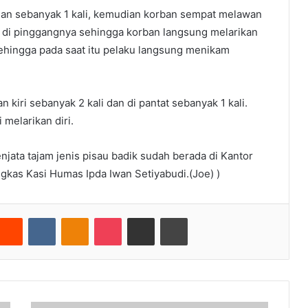
nan sebanyak 1 kali, kemudian korban sempat melawan
 di pinggangnya sehingga korban langsung melarikan
sehingga pada saat itu pelaku langsung menikam
 kiri sebanyak 2 kali dan di pantat sebanyak 1 kali.
melarikan diri.
enjata tajam jenis pisau badik sudah berada di Kantor
ungkas Kasi Humas Ipda Iwan Setiyabudi.(Joe) )
nterest
Reddit
VKontakte
Odnoklassniki
Pocket
Share via Email
Cetak