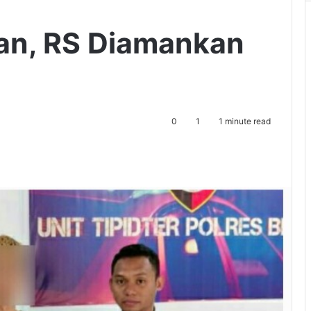
an, RS Diamankan
0
1
1 minute read