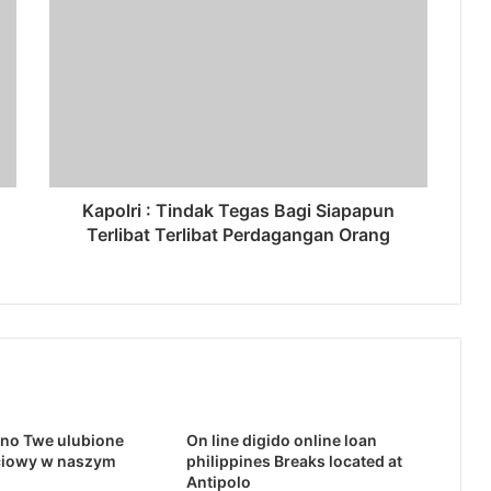
Kapolri : Tindak Tegas Bagi Siapapun
Terlibat Terlibat Perdagangan Orang
no Twe ulubione
On line digido online loan
ciowy w naszym
philippines Breaks located at
Antipolo