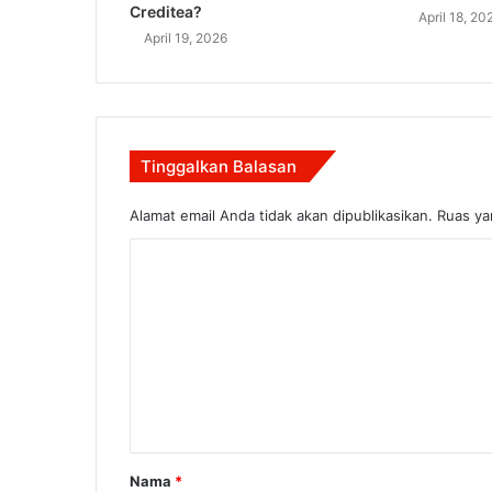
Creditea?
April 18, 20
April 19, 2026
Tinggalkan Balasan
Alamat email Anda tidak akan dipublikasikan.
Ruas ya
K
o
m
e
n
t
a
Nama
*
r