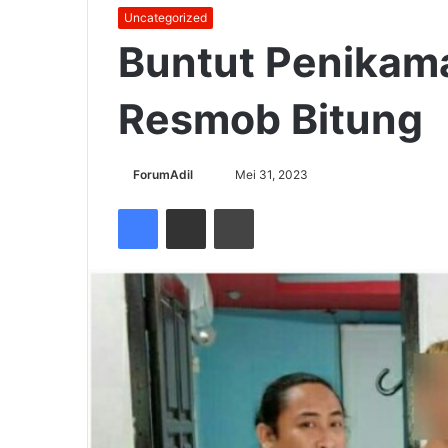
Uncategorized
Buntut Penikam
Resmob Bitung
Send
ForumAdil
Mei 31, 2023
an
Facebook
Share via Email
Cetak
email