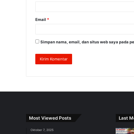
*
Email
*
Simpan nama, email, dan situs web saya pada pe
Most Viewed Posts
Last M
Oktober 7, 2025