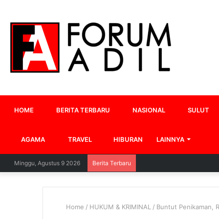
HOME
BERITA TERBARU
NASIONAL
SULUT
AGAMA
TRAVEL
HIBURAN
LAINNYA
Minggu, Agustus 9 2026
Berita Terbaru
Home
/
HUKUM & KRIMINAL
/
Buntut Penikaman, 