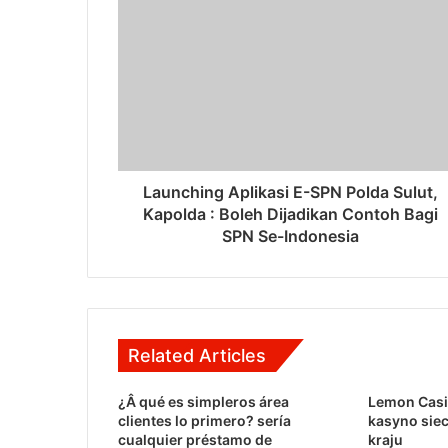
Launching Aplikasi E-SPN Polda Sulut,
Kapolda : Boleh Dijadikan Contoh Bagi
SPN Se-Indonesia
Related Articles
¿Â qué es simpleros área
Lemon Casi
clientes lo primero? serí­a
kasyno sie
cualquier préstamo de
kraju