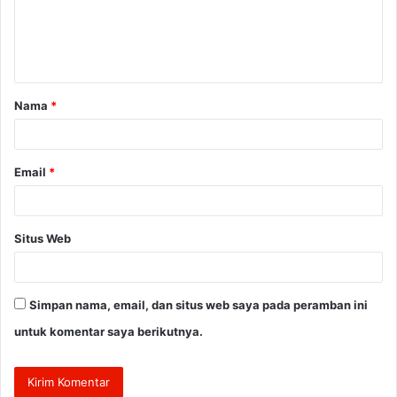
e
n
t
a
Nama
*
r
*
Email
*
Situs Web
Simpan nama, email, dan situs web saya pada peramban ini
untuk komentar saya berikutnya.