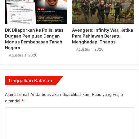
DK Dilaporkan ke Polisi atas
Avengers: Infinity War, Ketika
Dugaan Penipuan Dengan
Para Pahlawan Bersatu
Modus Pembebasan Tanah
Menghadapi Thanos
Negara
Agustus 1, 2026
Agustus 3, 2026
Tinggalkan Balasan
Alamat email Anda tidak akan dipublikasikan.
Ruas yang wajib
ditandai
*
K
o
m