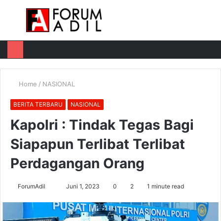
Menu
Log
Switch
M
In
skin
u
Home
/
NASIONAL
BERITA TERBARU
NASIONAL
Kapolri : Tindak Tegas Bagi
Siapapun Terlibat Terlibat
Perdagangan Orang
Send
ForumAdil
Juni 1, 2023
0
2
1 minute read
an
email