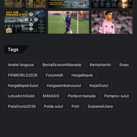
Tags
Andrei Angouw
BeritaEkonomiManado
BeritaHariIni
Emas
FIFAWORLD2026
ForumAdil
HargaBapok
HargaBapokSulut
Hargasembakosulut
KejatiSulut
LotusArchiGold
MANADO
Pemkot manado
Pemprov sulut
PialaDunia2026
Polda sulut
Polri
SulawesiUtara