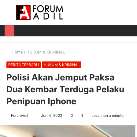
Menu
Log
Switch
M
In
skin
u
Home
/
HUKUM & KRIMINAL
BERITA TERBARU
HUKUM & KRIMINAL
Polisi Akan Jemput Paksa
Dua Kembar Terduga Pelaku
Penipuan Iphone
Send
ForumAdil
Juni 6, 2023
0
1
Less than a minute
an
email