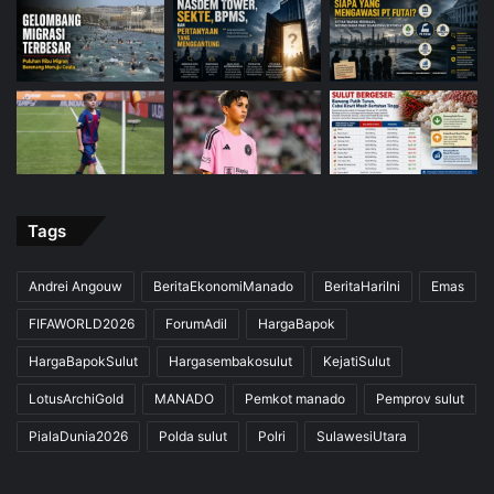
Tags
Andrei Angouw
BeritaEkonomiManado
BeritaHariIni
Emas
FIFAWORLD2026
ForumAdil
HargaBapok
HargaBapokSulut
Hargasembakosulut
KejatiSulut
LotusArchiGold
MANADO
Pemkot manado
Pemprov sulut
PialaDunia2026
Polda sulut
Polri
SulawesiUtara