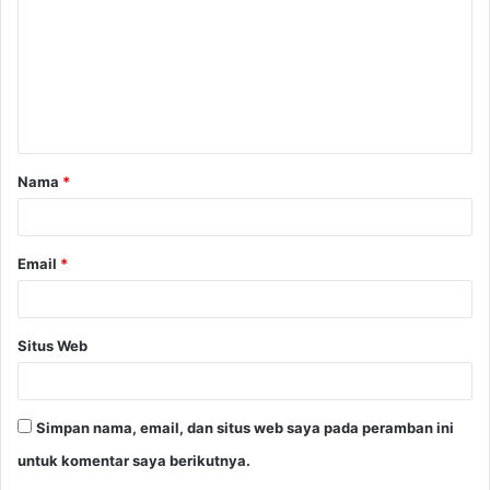
m
e
n
t
a
Nama
*
r
*
Email
*
Situs Web
Simpan nama, email, dan situs web saya pada peramban ini
untuk komentar saya berikutnya.