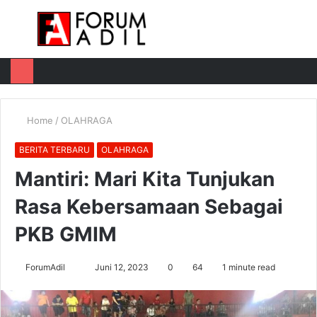
Menu
Log
Switch
M
In
skin
u
Home
/
OLAHRAGA
BERITA TERBARU
OLAHRAGA
Mantiri: Mari Kita Tunjukan
Rasa Kebersamaan Sebagai
PKB GMIM
Send
ForumAdil
Juni 12, 2023
0
64
1 minute read
an
email