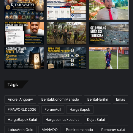
Tags
Andrei Angouw
BeritaEkonomiManado
BeritaHariIni
Emas
FIFAWORLD2026
ForumAdil
HargaBapok
HargaBapokSulut
Hargasembakosulut
KejatiSulut
LotusArchiGold
MANADO
Pemkot manado
Pemprov sulut