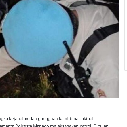
gka kejahatan dan gangguan kamtibmas akibat
samapta Polresta Manado melaksanakan patroli Sibulan