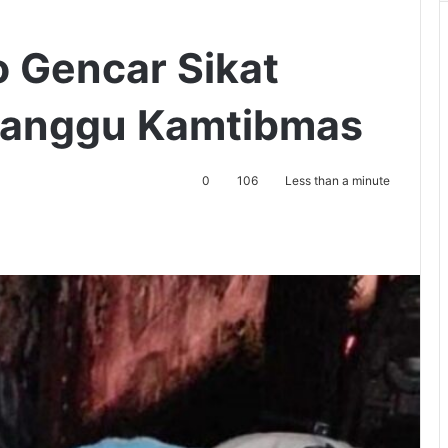
 Gencar Sikat
anggu Kamtibmas
0
106
Less than a minute