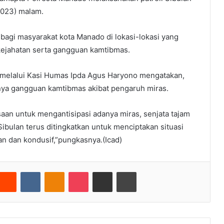
2023) malam.
bagi masyarakat kota Manado di lokasi-lokasi yang
 kejahatan serta gangguan kamtibmas.
t melalui Kasi Humas Ipda Agus Haryono mengatakan,
inya gangguan kamtibmas akibat pengaruh miras.
aan untuk mengantisipasi adanya miras, senjata tajam
Sibulan terus ditingkatkan untuk menciptakan situasi
n dan kondusif,”pungkasnya.(Icad)
nterest
Reddit
VKontakte
Odnoklassniki
Pocket
Share via Email
Cetak