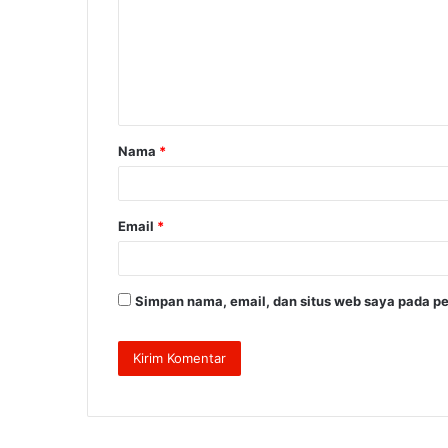
m
e
n
t
a
Nama
*
r
*
Email
*
Simpan nama, email, dan situs web saya pada pe