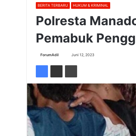
BERITA TERBARU
HUKUM & KRIMINAL
Polresta Manado
Pemabuk Pengg
Send
ForumAdil
Juni 12, 2023
an
Facebook
Share via Email
Cetak
email