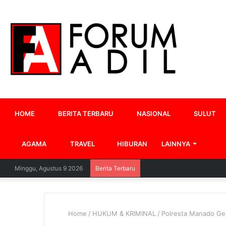
HOME
BERITA TERBARU
NASIONAL
SULUT
AGAMA
TRAVEL
HIBURAN
LAINNYA
Minggu, Agustus 9 2026
Berita Terbaru
Home
/
HUKUM & KRIMINAL
/
Polresta Manado Ge