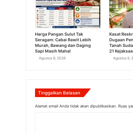
Harga Pangan Sulut Tak
Kasat Reskr
Seragam: Cabai Rawit Lebih
Dugaan Pe
Murah, Bawang dan Daging
Tanah Suda
Sapi Masih Mahal
21 Kejaksa
Agustus 8, 2026
Agustus 6, 
Tinggalkan Balasan
Alamat email Anda tidak akan dipublikasikan.
Ruas ya
K
o