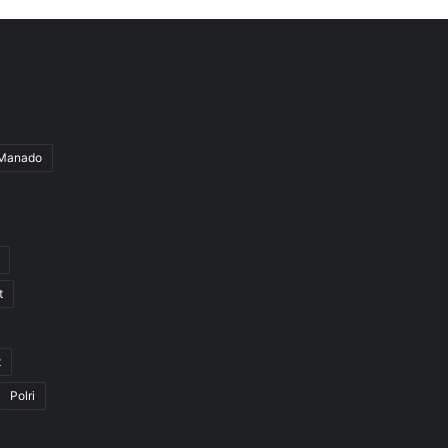
iManado
t
t
Polri