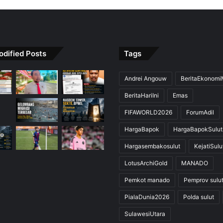
odified Posts
Tags
Andrei Angouw
BeritaEkonom
BeritaHariIni
Emas
FIFAWORLD2026
ForumAdil
HargaBapok
HargaBapokSulut
Hargasembakosulut
KejatiSulu
LotusArchiGold
MANADO
Pemkot manado
Pemprov sulu
PialaDunia2026
Polda sulut
SulawesiUtara