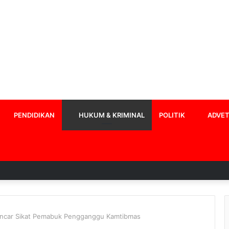
PENDIDIKAN
HUKUM & KRIMINAL
POLITIK
ADVET
ncar Sikat Pemabuk Pengganggu Kamtibmas