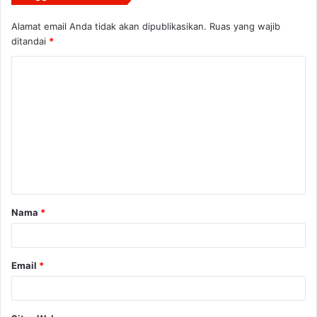
Alamat email Anda tidak akan dipublikasikan.
Ruas yang wajib
ditandai
*
K
o
m
e
n
t
a
Nama
*
r
*
Email
*