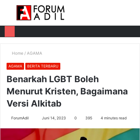
Menu
Log
Switch
M
In
skin
u
Home
/
AGAMA
AGAMA
BERITA TERBARU
Benarkah LGBT Boleh
Menurut Kristen, Bagaimana
Versi Alkitab
Send
ForumAdil
Juni 14, 2023
0
395
4 minutes read
an
email