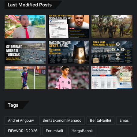
Last Modified Posts
Tags
Andrei Angouw
BeritaEkonomiManado
BeritaHariIni
Emas
FIFAWORLD2026
ForumAdil
HargaBapok