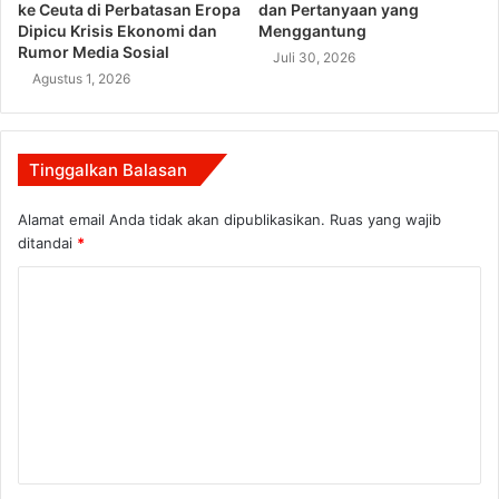
ke Ceuta di Perbatasan Eropa
dan Pertanyaan yang
Dipicu Krisis Ekonomi dan
Menggantung
Rumor Media Sosial
Juli 30, 2026
Agustus 1, 2026
Tinggalkan Balasan
Alamat email Anda tidak akan dipublikasikan.
Ruas yang wajib
ditandai
*
K
o
m
e
n
t
a