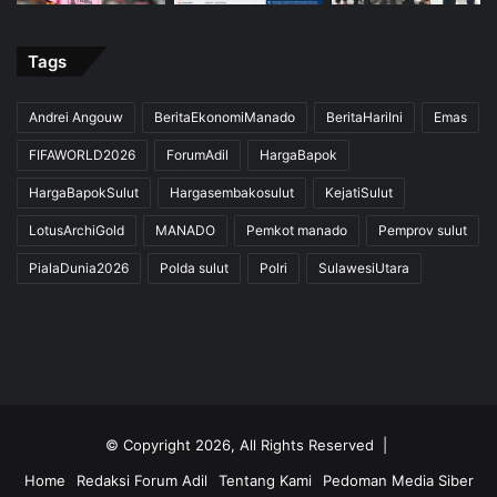
Tags
Andrei Angouw
BeritaEkonomiManado
BeritaHariIni
Emas
FIFAWORLD2026
ForumAdil
HargaBapok
HargaBapokSulut
Hargasembakosulut
KejatiSulut
LotusArchiGold
MANADO
Pemkot manado
Pemprov sulut
PialaDunia2026
Polda sulut
Polri
SulawesiUtara
© Copyright 2026, All Rights Reserved |
Home
Redaksi Forum Adil
Tentang Kami
Pedoman Media Siber