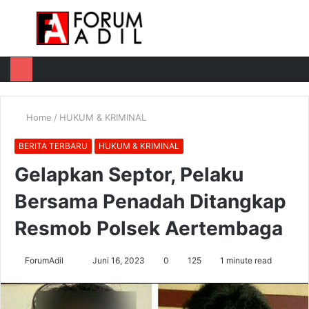
Menu
Log
Switch
M
In
skin
u
Home
/
HUKUM & KRIMINAL
BERITA TERBARU
HUKUM & KRIMINAL
Gelapkan Septor, Pelaku
Bersama Penadah Ditangkap
Resmob Polsek Aertembaga
Send
ForumAdil
Juni 16, 2023
0
125
1 minute read
an
email