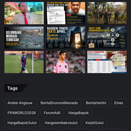
Tags
Andrei Angouw
BeritaEkonomiManado
BeritaHariIni
Emas
FIFAWORLD2026
ForumAdil
HargaBapok
HargaBapokSulut
Hargasembakosulut
KejatiSulut