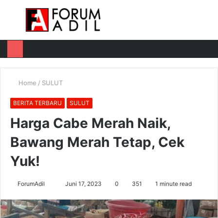
Menu
Log
Switch
M
In
skin
u
Home
/
SULUT
BERITA TERBARU
SULUT
Harga Cabe Merah Naik,
Bawang Merah Tetap, Cek
Yuk!
Send
ForumAdil
Juni 17, 2023
0
351
1 minute read
an
email