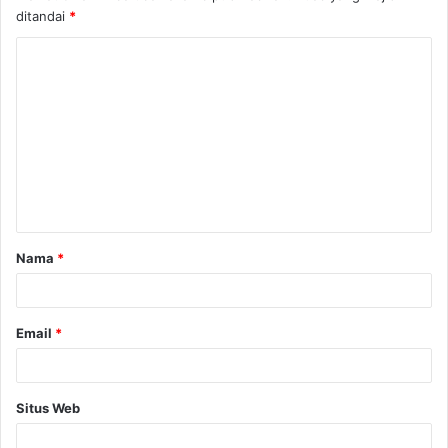
ditandai
*
K
o
m
e
n
t
a
Nama
*
r
*
Email
*
Situs Web