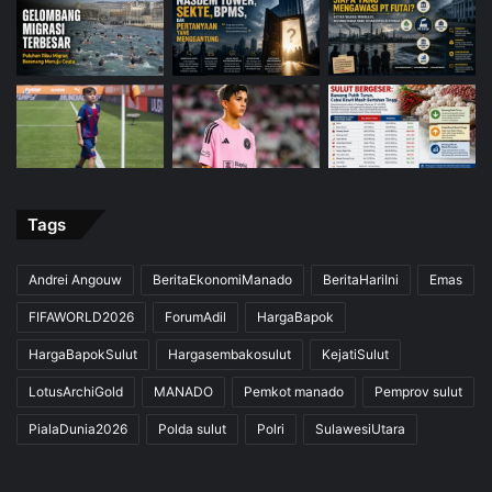
Tags
Andrei Angouw
BeritaEkonomiManado
BeritaHariIni
Emas
FIFAWORLD2026
ForumAdil
HargaBapok
HargaBapokSulut
Hargasembakosulut
KejatiSulut
LotusArchiGold
MANADO
Pemkot manado
Pemprov sulut
PialaDunia2026
Polda sulut
Polri
SulawesiUtara