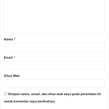
m
e
n
t
a
Nama
*
r
*
Email
*
Situs Web
Simpan nama, email, dan situs web saya pada peramban ini
untuk komentar saya berikutnya.