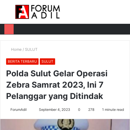
Menu
Log
Switch
M
In
skin
u
Home
/
SULUT
BERITA TERBARU
SULUT
Polda Sulut Gelar Operasi
Zebra Samrat 2023, Ini 7
Pelanggar yang Ditindak
Send
ForumAdil
September 4, 2023
0
278
1 minute read
an
email