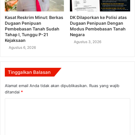
Kasat Reskrim Minut: Berkas
DK Dilaporkan ke Polisi atas
Dugaan Penipuan
Dugaan Penipuan Dengan
Pembebasan Tanah Sudah
Modus Pembebasan Tanah
Tahap I, Tunggu P-21
Negara
Kejaksaan
Agustus 3, 2026
Agustus 6, 2026
Tinggalkan Balasan
Alamat email Anda tidak akan dipublikasikan.
Ruas yang wajib
ditandai
*
K
o
m
e