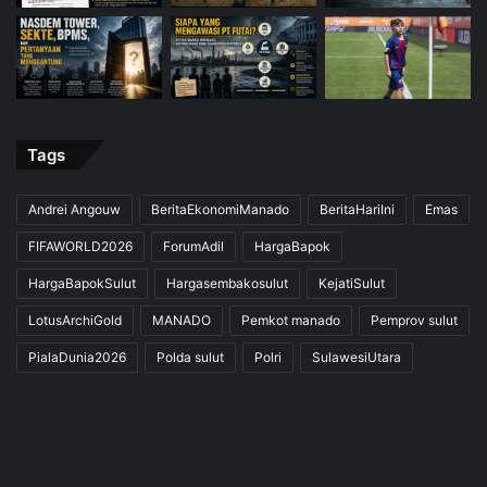
Tags
Andrei Angouw
BeritaEkonomiManado
BeritaHariIni
Emas
FIFAWORLD2026
ForumAdil
HargaBapok
HargaBapokSulut
Hargasembakosulut
KejatiSulut
LotusArchiGold
MANADO
Pemkot manado
Pemprov sulut
PialaDunia2026
Polda sulut
Polri
SulawesiUtara