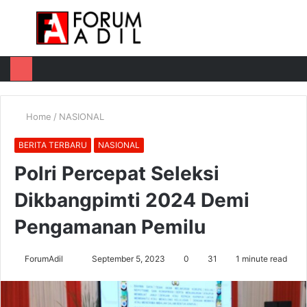
Menu
Log
Switch
M
In
skin
u
Home
/
NASIONAL
BERITA TERBARU
NASIONAL
Polri Percepat Seleksi
Dikbangpimti 2024 Demi
Pengamanan Pemilu
Send
ForumAdil
September 5, 2023
0
31
1 minute read
an
email