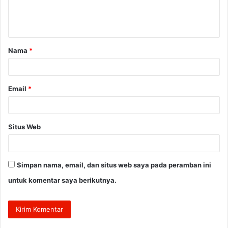
n
t
a
Nama
*
r
*
Email
*
Situs Web
Simpan nama, email, dan situs web saya pada peramban ini
untuk komentar saya berikutnya.