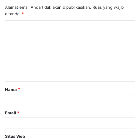
Alamat email Anda tidak akan dipublikasikan.
Ruas yang wajib
ditandai
*
K
o
m
e
n
t
a
Nama
*
r
*
Email
*
Situs Web