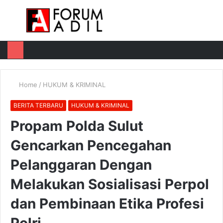
Menu
Log
Switch
M
In
skin
u
Home
/
HUKUM & KRIMINAL
BERITA TERBARU
HUKUM & KRIMINAL
Propam Polda Sulut
Gencarkan Pencegahan
Pelanggaran Dengan
Melakukan Sosialisasi Perpol
dan Pembinaan Etika Profesi
Polri