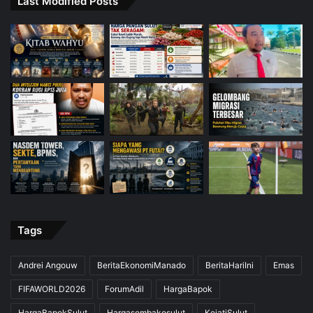
Last Modified Posts
Tags
Andrei Angouw
BeritaEkonomiManado
BeritaHariIni
Emas
FIFAWORLD2026
ForumAdil
HargaBapok
HargaBapokSulut
Hargasembakosulut
KejatiSulut