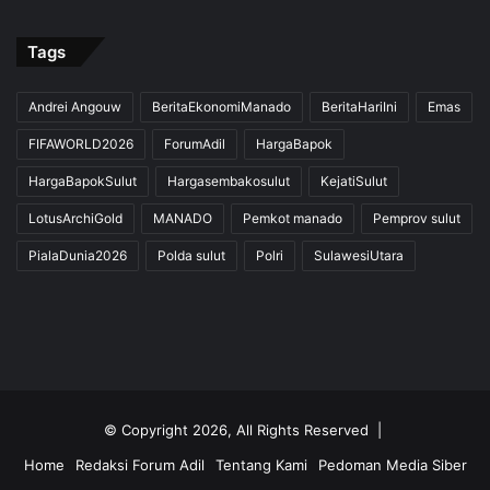
Tags
Andrei Angouw
BeritaEkonomiManado
BeritaHariIni
Emas
FIFAWORLD2026
ForumAdil
HargaBapok
HargaBapokSulut
Hargasembakosulut
KejatiSulut
LotusArchiGold
MANADO
Pemkot manado
Pemprov sulut
PialaDunia2026
Polda sulut
Polri
SulawesiUtara
© Copyright 2026, All Rights Reserved |
Home
Redaksi Forum Adil
Tentang Kami
Pedoman Media Siber