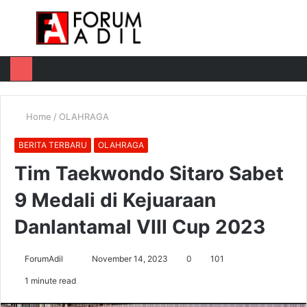
Menu
Log
Switch
M
In
skin
u
Home
/
OLAHRAGA
BERITA TERBARU
OLAHRAGA
Tim Taekwondo Sitaro Sabet
9 Medali di Kejuaraan
Danlantamal VIII Cup 2023
Send
ForumAdil
November 14, 2023
0
101
an
1 minute read
email