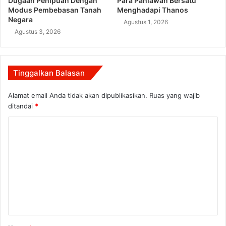
Dugaan Penipuan Dengan
Para Pahlawan Bersatu
Modus Pembebasan Tanah
Menghadapi Thanos
Negara
Agustus 1, 2026
Agustus 3, 2026
Tinggalkan Balasan
Alamat email Anda tidak akan dipublikasikan.
Ruas yang wajib
ditandai
*
K
o
m
e
n
t
a