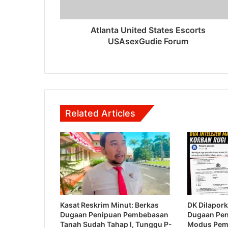
Atlanta United States Escorts
USAsexGudie Forum
Related Articles
Kasat Reskrim Minut: Berkas
DK Dilapork
Dugaan Penipuan Pembebasan
Dugaan Pe
Tanah Sudah Tahap I, Tunggu P-
Modus Pem