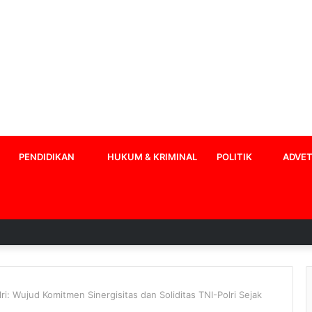
PENDIDIKAN
HUKUM & KRIMINAL
POLITIK
ADVET
ri: Wujud Komitmen Sinergisitas dan Soliditas TNI-Polri Sejak