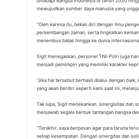
dihadapi Bangsa Indonesia di tahun 2030 hingg
mewujudkan sumber daya manusia yang unggu
“Oleh karena itu, bekali diri dengan ilmu pe
perkembangan zaman, serta tingkatkan kemamp
menembus batas hingga ke dunia internasional,”
Sigit menegaskan, personel TNI-Polri juga har
menjadi pemimpin yang memiliki karakter kep
“Jika hal tersebut berhasil dilalui dengan baik,
yang akan berdiri seperti kami saat ini, melanj
Tak lupa, Sigit menekankan, sinergisitas dan s
menjawab segala bentuk tantangan bangsa de
“Terakhir, saya berpesan agar para taruna teru
setiap kesempatan. Dengan sinergitas dan sol