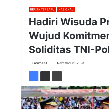
BERITA TERBARU
NASIONAL
Hadiri Wisuda Pr
Wujud Komitmen 
Soliditas TNI-Pol
Send
ForumAdil
November 28, 2023
an
Facebook
Share via Email
Cetak
email