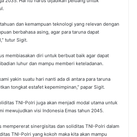
a 2035. Hal itu harus dijadikan peluang untuk
l.
ngetahuan dan kemampuan teknologi yang relevan dengan
uan berbahasa asing, agar para taruna dapat
 tutur Sigit.
us membiasakan diri untuk berbuat baik agar dapat
ribadian luhur dan mampu memberi keteladanan.
 kami yakin suatu hari nanti ada di antara para taruna
utkan tongkat estafet kepemimpinan,” papar Sigit.
oliditas TNI-Polri juga akan menjadi modal utama untuk
mi mewujudkan visi Indonesia Emas tahun 2045.
s mempererat sinergisitas dan soliditas TNI-Polri dalam
iditas TNI-Polri yang kokoh maka kita akan mampu