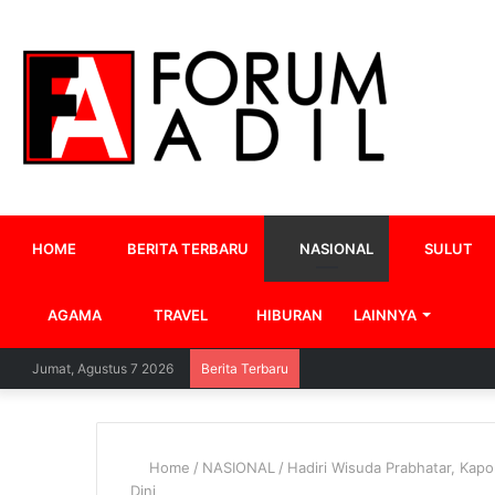
HOME
BERITA TERBARU
NASIONAL
SULUT
AGAMA
TRAVEL
HIBURAN
LAINNYA
Jumat, Agustus 7 2026
Berita Terbaru
Home
/
NASIONAL
/
Hadiri Wisuda Prabhatar, Kapol
Dini