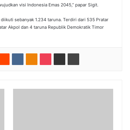
judkan visi Indonesia Emas 2045,” papar Sigit.
 diikuti sebanyak 1.234 taruna. Terdiri dari 535 Pratar
atar Akpol dan 4 taruna Republik Demokratik Timor
nterest
Reddit
VKontakte
Odnoklassniki
Pocket
Share via Email
Cetak