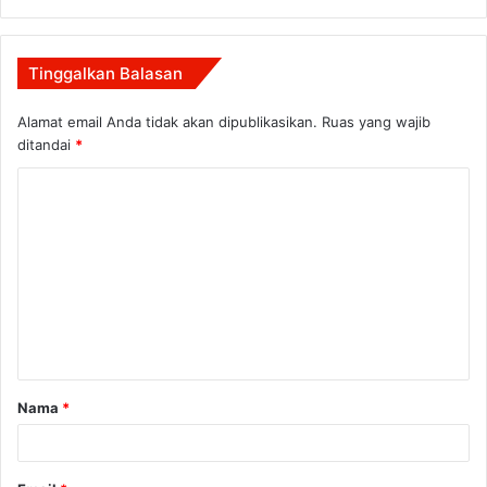
Tinggalkan Balasan
Alamat email Anda tidak akan dipublikasikan.
Ruas yang wajib
ditandai
*
K
o
m
e
n
t
a
Nama
*
r
*