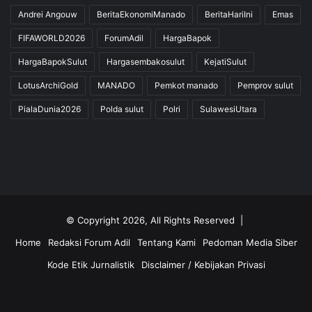
Andrei Angouw
BeritaEkonomiManado
BeritaHariIni
Emas
FIFAWORLD2026
ForumAdil
HargaBapok
HargaBapokSulut
Hargasembakosulut
KejatiSulut
LotusArchiGold
MANADO
Pemkot manado
Pemprov sulut
PialaDunia2026
Polda sulut
Polri
SulawesiUtara
© Copyright 2026, All Rights Reserved |
Home
Redaksi Forum Adil
Tentang Kami
Pedoman Media Siber
Kode Etik Jurnalistik
Disclaimer / Kebijakan Privasi
Facebook
Twitter
YouTube
Instagram