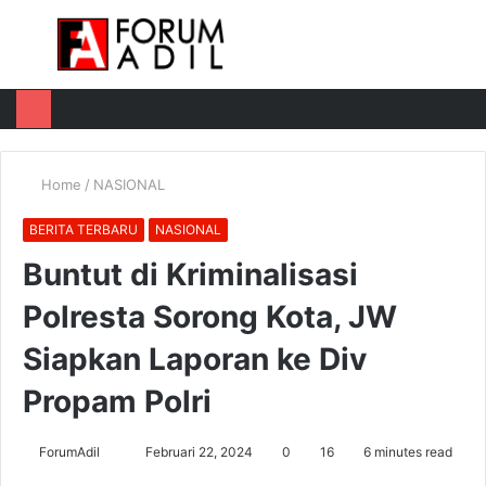
Menu
Log
Switch
M
In
skin
u
Home
/
NASIONAL
BERITA TERBARU
NASIONAL
Buntut di Kriminalisasi
Polresta Sorong Kota, JW
Siapkan Laporan ke Div
Propam Polri
Send
ForumAdil
Februari 22, 2024
0
16
6 minutes read
an