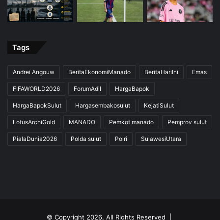
Tags
Andrei Angouw
BeritaEkonomiManado
BeritaHariIni
Emas
FIFAWORLD2026
ForumAdil
HargaBapok
HargaBapokSulut
Hargasembakosulut
KejatiSulut
LotusArchiGold
MANADO
Pemkot manado
Pemprov sulut
PialaDunia2026
Polda sulut
Polri
SulawesiUtara
© Copyright 2026, All Rights Reserved |