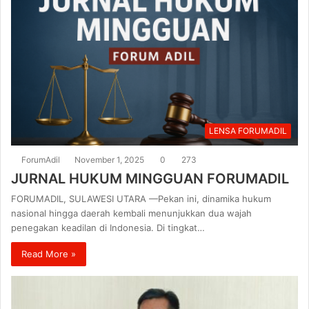
LENSA FORUMADIL
ForumAdil
November 1, 2025
0
273
JURNAL HUKUM MINGGUAN FORUMADIL
FORUMADIL, SULAWESI UTARA —Pekan ini, dinamika hukum
nasional hingga daerah kembali menunjukkan dua wajah
penegakan keadilan di Indonesia. Di tingkat…
Read More »