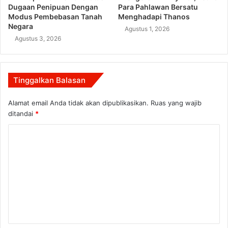
Dugaan Penipuan Dengan
Para Pahlawan Bersatu
Modus Pembebasan Tanah
Menghadapi Thanos
Negara
Agustus 1, 2026
Agustus 3, 2026
Tinggalkan Balasan
Alamat email Anda tidak akan dipublikasikan.
Ruas yang wajib
ditandai
*
K
o
m
e
n
t
a