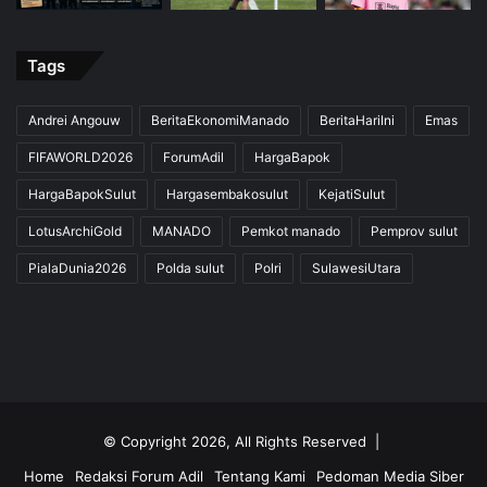
Tags
Andrei Angouw
BeritaEkonomiManado
BeritaHariIni
Emas
FIFAWORLD2026
ForumAdil
HargaBapok
HargaBapokSulut
Hargasembakosulut
KejatiSulut
LotusArchiGold
MANADO
Pemkot manado
Pemprov sulut
PialaDunia2026
Polda sulut
Polri
SulawesiUtara
© Copyright 2026, All Rights Reserved |
Home
Redaksi Forum Adil
Tentang Kami
Pedoman Media Siber