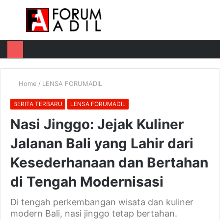
Menu
Log
Switch
M
In
skin
u
Home
/
LENSA FORUMADIL
BERITA TERBARU
LENSA FORUMADIL
Nasi Jinggo: Jejak Kuliner
Jalanan Bali yang Lahir dari
Kesederhanaan dan Bertahan
di Tengah Modernisasi
Di tengah perkembangan wisata dan kuliner
modern Bali, nasi jinggo tetap bertahan.