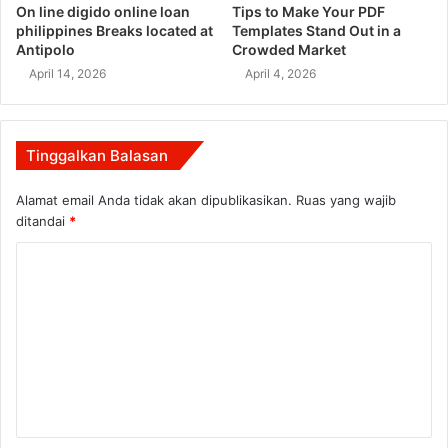
On line digido online loan
Tips to Make Your PDF
philippines Breaks located at
Templates Stand Out in a
Antipolo
Crowded Market
April 14, 2026
April 4, 2026
Tinggalkan Balasan
Alamat email Anda tidak akan dipublikasikan.
Ruas yang wajib
ditandai
*
K
o
m
e
n
t
a