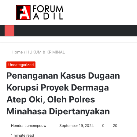
Menu
Log
Switch
M
In
skin
u
Home
/
HUKUM & KRIMINAL
Uncategorized
Penanganan Kasus Dugaan
Korupsi Proyek Dermaga
Atep Oki, Oleh Polres
Minahasa Dipertanyakan
Send
Hendra Lumempouw
September 19, 2024
0
20
an
1 minute read