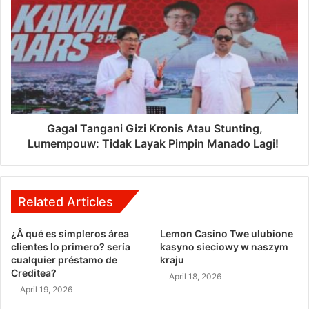
Gagal Tangani Gizi Kronis Atau Stunting,
Lumempouw: Tidak Layak Pimpin Manado Lagi!
Related Articles
¿Â qué es simpleros área
Lemon Casino Twe ulubione
clientes lo primero? serí­a
kasyno sieciowy w naszym
cualquier préstamo de
kraju
Creditea?
April 18, 2026
April 19, 2026