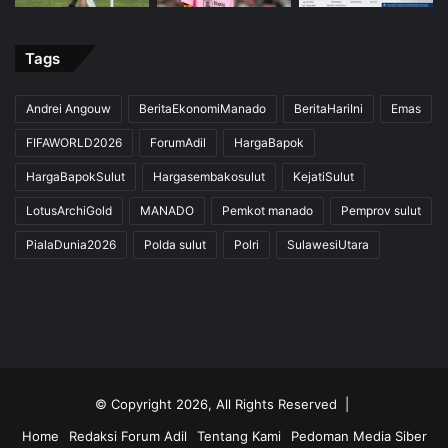
Tags
Andrei Angouw
BeritaEkonomiManado
BeritaHariIni
Emas
FIFAWORLD2026
ForumAdil
HargaBapok
HargaBapokSulut
Hargasembakosulut
KejatiSulut
LotusArchiGold
MANADO
Pemkot manado
Pemprov sulut
PialaDunia2026
Polda sulut
Polri
SulawesiUtara
© Copyright 2026, All Rights Reserved |
Home
Redaksi Forum Adil
Tentang Kami
Pedoman Media Siber