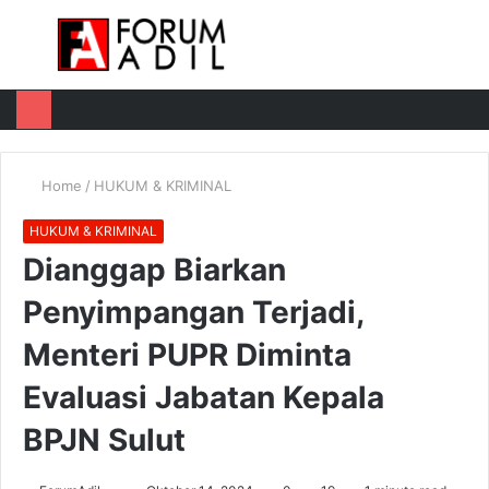
Menu
Log
Switch
M
In
skin
u
Home
/
HUKUM & KRIMINAL
HUKUM & KRIMINAL
Dianggap Biarkan
Penyimpangan Terjadi,
Menteri PUPR Diminta
Evaluasi Jabatan Kepala
BPJN Sulut