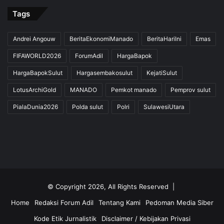
Tags
Andrei Angouw
BeritaEkonomiManado
BeritaHariIni
Emas
FIFAWORLD2026
ForumAdil
HargaBapok
HargaBapokSulut
Hargasembakosulut
KejatiSulut
LotusArchiGold
MANADO
Pemkot manado
Pemprov sulut
PialaDunia2026
Polda sulut
Polri
SulawesiUtara
© Copyright 2026, All Rights Reserved |
Home
Redaksi Forum Adil
Tentang Kami
Pedoman Media Siber
Kode Etik Jurnalistik
Disclaimer / Kebijakan Privasi