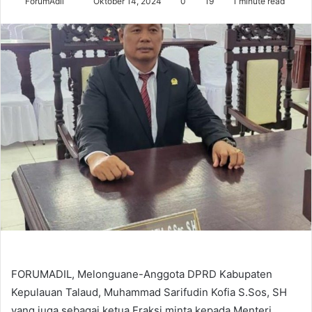
Send
ForumAdil
Oktober 14, 2024
0
19
1 minute read
an
email
FORUMADIL, Melonguane-Anggota DPRD Kabupaten
Kepulauan Talaud, Muhammad Sarifudin Kofia S.Sos, SH
yang juga sebagai ketua Fraksi minta kepada Menteri