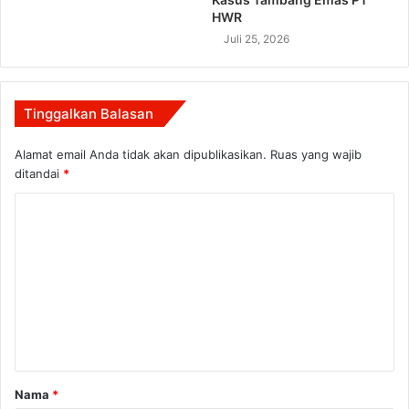
HWR
Juli 25, 2026
Tinggalkan Balasan
Alamat email Anda tidak akan dipublikasikan.
Ruas yang wajib
ditandai
*
K
o
m
e
n
t
a
Nama
*
r