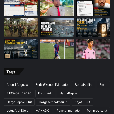
Tags
Andrei Angouw
BeritaEkonomiManado
BeritaHariIni
Emas
FIFAWORLD2026
ForumAdil
HargaBapok
HargaBapokSulut
Hargasembakosulut
KejatiSulut
LotusArchiGold
MANADO
Pemkot manado
Pemprov sulut