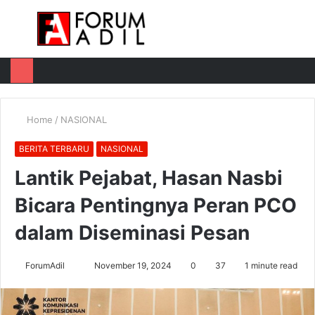
Menu
Log
Switch
M
In
skin
u
Home
/
NASIONAL
BERITA TERBARU
NASIONAL
Lantik Pejabat, Hasan Nasbi
Bicara Pentingnya Peran PCO
dalam Diseminasi Pesan
Send
ForumAdil
November 19, 2024
0
37
1 minute read
an
email