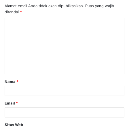
Alamat email Anda tidak akan dipublikasikan.
Ruas yang wajib
ditandai
*
K
o
m
e
n
t
a
Nama
*
r
*
Email
*
Situs Web