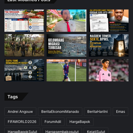
Tags
Andrei Angouw
BeritaEkonomiManado
BeritaHariIni
Emas
FIFAWORLD2026
ForumAdil
HargaBapok
HargaBapokSulut
Hargasembakosulut
KejatiSulut