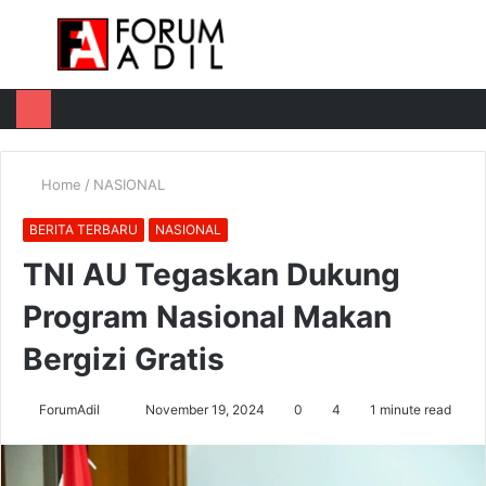
Menu
Log
Switch
M
In
skin
u
Home
/
NASIONAL
BERITA TERBARU
NASIONAL
TNI AU Tegaskan Dukung
Program Nasional Makan
Bergizi Gratis
Send
ForumAdil
November 19, 2024
0
4
1 minute read
an
email