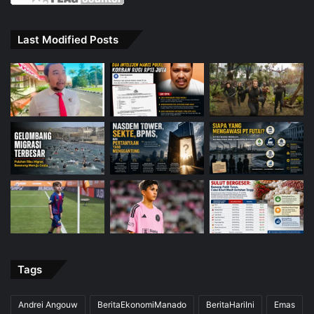
Last Modified Posts
Tags
Andrei Angouw
BeritaEkonomiManado
BeritaHariIni
Emas