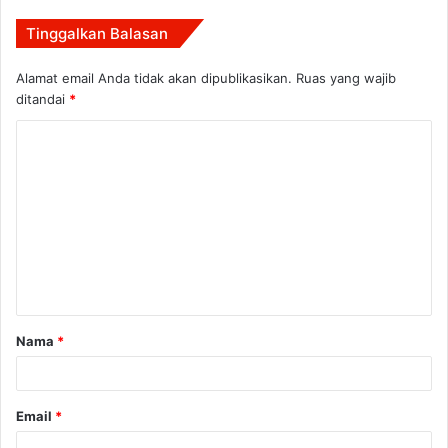
Tinggalkan Balasan
Alamat email Anda tidak akan dipublikasikan.
Ruas yang wajib
ditandai
*
K
o
m
e
n
t
a
Nama
*
r
*
Email
*