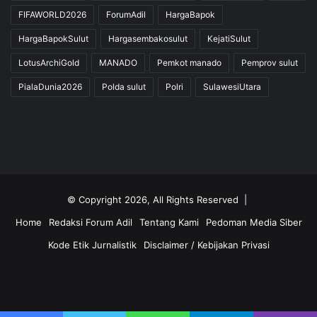
FIFAWORLD2026
ForumAdil
HargaBapok
HargaBapokSulut
Hargasembakosulut
KejatiSulut
LotusArchiGold
MANADO
Pemkot manado
Pemprov sulut
PialaDunia2026
Polda sulut
Polri
SulawesiUtara
© Copyright 2026, All Rights Reserved |
Home
Redaksi Forum Adil
Tentang Kami
Pedoman Media Siber
Kode Etik Jurnalistik
Disclaimer / Kebijakan Privasi
Facebook
Twitter
YouTube
Instagram