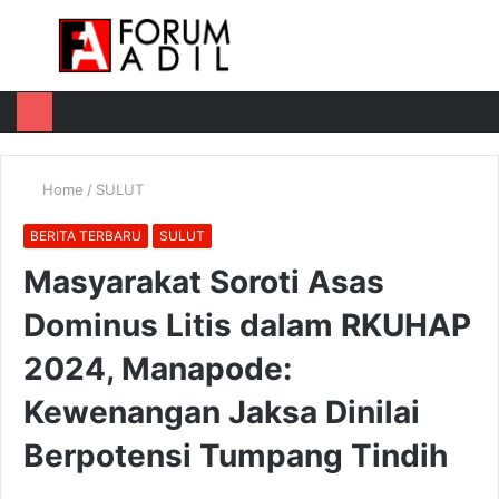
Menu
Log
Switch
M
In
skin
u
Home
/
SULUT
BERITA TERBARU
SULUT
Masyarakat Soroti Asas
Dominus Litis dalam RKUHAP
2024, Manapode:
Kewenangan Jaksa Dinilai
Berpotensi Tumpang Tindih