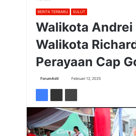
BERITA TERBARU
SULUT
Walikota Andrei
Walikota Richar
Perayaan Cap G
Send
ForumAdil
Februari 12, 2025
an
Facebook
Share via Email
Cetak
email