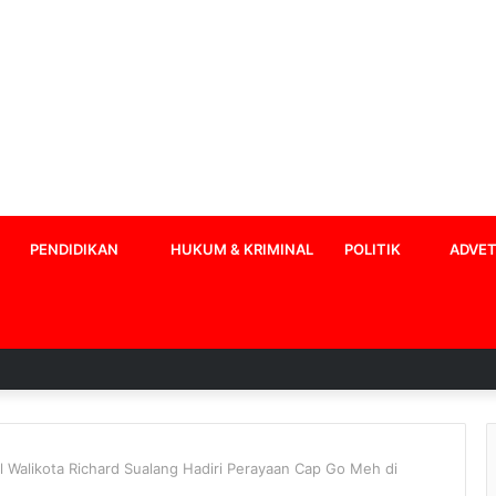
PENDIDIKAN
HUKUM & KRIMINAL
POLITIK
ADVET
 Walikota Richard Sualang Hadiri Perayaan Cap Go Meh di