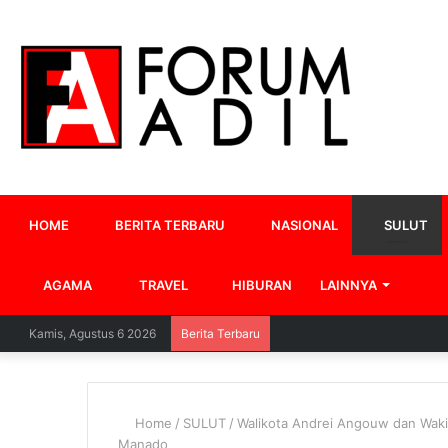
HOME
BERITA TERBARU
NASIONAL
SULUT
AGAMA
TRAVEL
HIBURAN
LAINNYA
Kamis, Agustus 6 2026
Berita Terbaru
Home
/
SULUT
/
Walikota Andrei Angouw dan Wakil
Manado