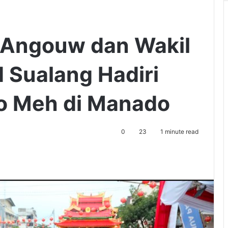
 Angouw dan Wakil
d Sualang Hadiri
o Meh di Manado
0
23
1 minute read