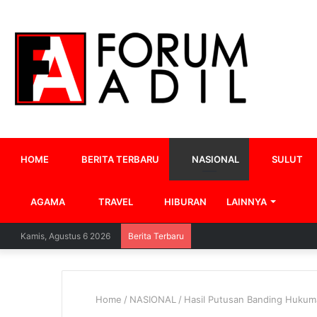
HOME
BERITA TERBARU
NASIONAL
SULUT
AGAMA
TRAVEL
HIBURAN
LAINNYA
Kamis, Agustus 6 2026
Berita Terbaru
Home
/
NASIONAL
/
Hasil Putusan Banding Hukum