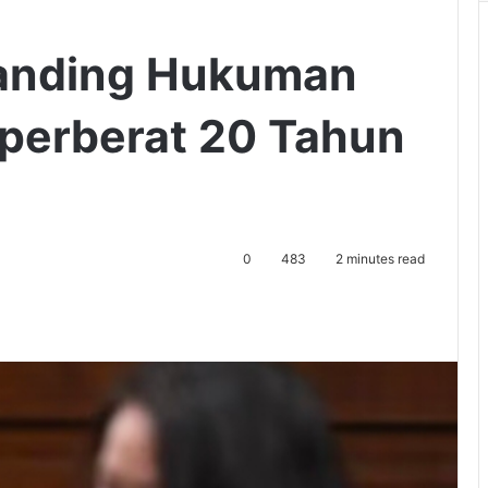
Banding Hukuman
perberat 20 Tahun
0
483
2 minutes read