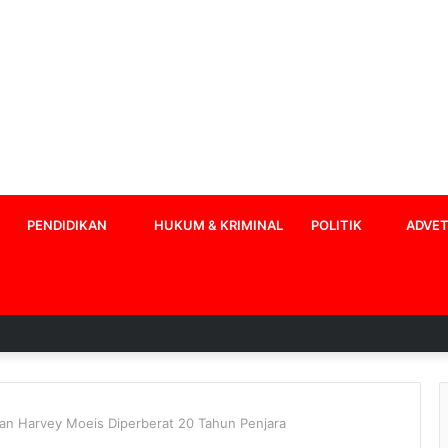
PENDIDIKAN
HUKUM & KRIMINAL
POLITIK
ADVET
an Harvey Moeis Diperberat 20 Tahun Penjara