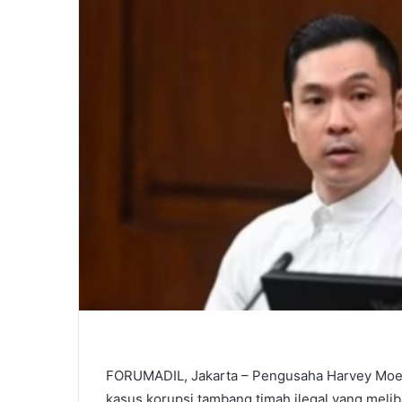
FORUMADIL, Jakarta – Pengusaha Harvey Moeis
kasus korupsi tambang timah ilegal yang melib