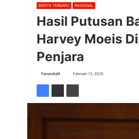
BERITA TERBARU
NASIONAL
Hasil Putusan 
Harvey Moeis Di
Penjara
Send
ForumAdil
Februari 13, 2025
an
Facebook
Share via Email
Cetak
email