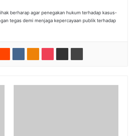
pihak berharap agar penegakan hukum terhadap kasus-
engan tegas demi menjaga kepercayaan publik terhadap
nterest
Reddit
VKontakte
Odnoklassniki
Pocket
Share via Email
Cetak