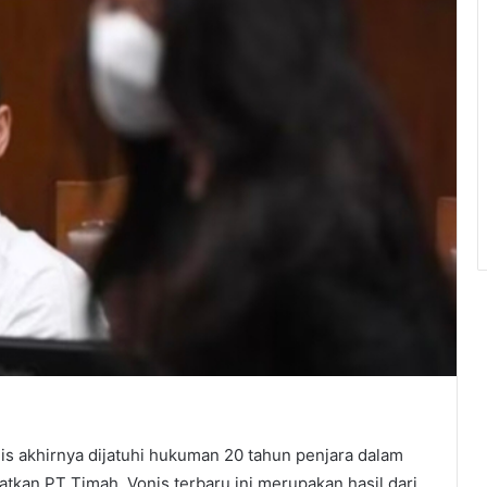
 akhirnya dijatuhi hukuman 20 tahun penjara dalam
atkan PT Timah. Vonis terbaru ini merupakan hasil dari