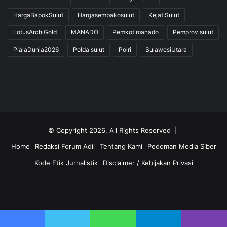
HargaBapokSulut
Hargasembakosulut
KejatiSulut
LotusArchiGold
MANADO
Pemkot manado
Pemprov sulut
PialaDunia2026
Polda sulut
Polri
SulawesiUtara
© Copyright 2026, All Rights Reserved |
Home
Redaksi Forum Adil
Tentang Kami
Pedoman Media Siber
Kode Etik Jurnalistik
Disclaimer / Kebijakan Privasi
Facebook
Twitter
YouTube
Instagram