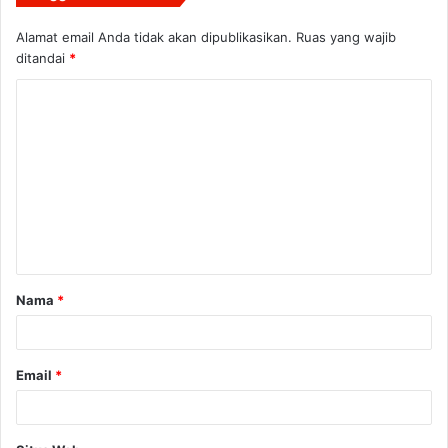
Alamat email Anda tidak akan dipublikasikan.
Ruas yang wajib
ditandai
*
K
o
m
e
n
t
a
Nama
*
r
*
Email
*