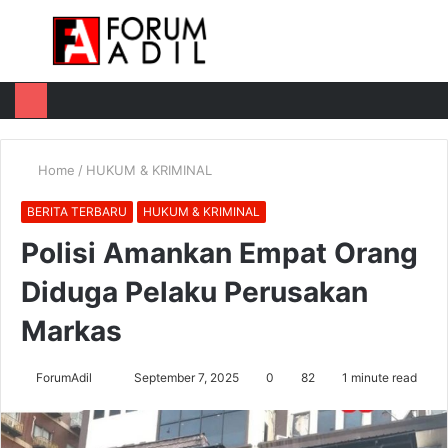
Menu
Log
Switch
M
In
skin
u
Home
/
HUKUM & KRIMINAL
BERITA TERBARU
HUKUM & KRIMINAL
Polisi Amankan Empat Orang
Diduga Pelaku Perusakan
Markas
Send
ForumAdil
September 7, 2025
0
82
1 minute read
an
email