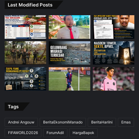
Last Modified Posts
Tags
Andrei Angouw
BeritaEkonomiManado
BeritaHariIni
Emas
FIFAWORLD2026
ForumAdil
HargaBapok