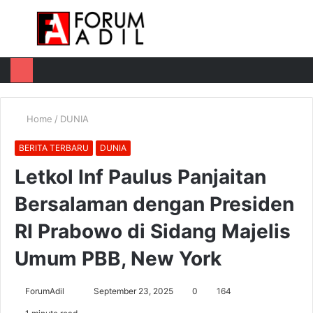
Menu
Log
Switch
M
In
skin
u
Home
/
DUNIA
BERITA TERBARU
DUNIA
Letkol Inf Paulus Panjaitan
Bersalaman dengan Presiden
RI Prabowo di Sidang Majelis
Umum PBB, New York
Send
ForumAdil
September 23, 2025
0
164
an