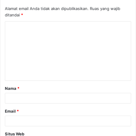
Alamat email Anda tidak akan dipublikasikan.
Ruas yang wajib
ditandai
*
K
o
m
e
n
t
a
Nama
*
r
*
Email
*
Situs Web