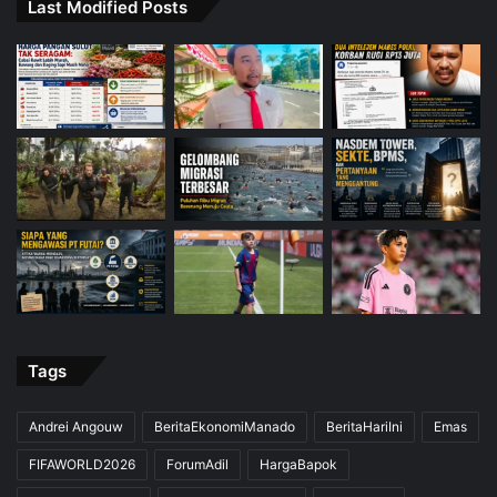
Last Modified Posts
Tags
Andrei Angouw
BeritaEkonomiManado
BeritaHariIni
Emas
FIFAWORLD2026
ForumAdil
HargaBapok